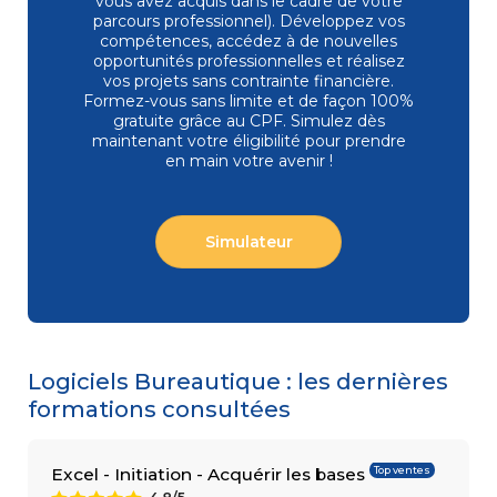
vous avez acquis dans le cadre de votre
parcours professionnel). Développez vos
compétences, accédez à de nouvelles
opportunités professionnelles et réalisez
vos projets sans contrainte financière.
COMPÉTENCES
Gestion
MÉTIER
Formez-vous
sans limite et de façon 100%
de projets
gratuite grâce au CPF. Simulez dès
Performance
maintenant votre éligibilité pour prendre
commerciale
en main votre avenir !
Achats
Ressources
Humaines
Droit
du travail
Simulateur
et relations
sociales
Assistant
Logiciels Bureautique : les dernières
formations consultées
Top ventes
Excel - Initiation - Acquérir les bases