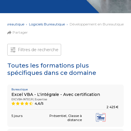
et Web
Systèmes
Mobile
Data
Analyst
›
Bureautique
›
Logiciels Bureautique
›
Développement en Bureautique
MULTIMÉDIA,
Partager
INTELLIGENCE
Culture
ARTIFICIELLE
MOTION &
IA
VIDÉO
Filtres de recherche
Graphiste
Toutes les formations plus
ARCHITECTURE
DIGITAL &
spécifiques dans ce domaine
Créer
MULTIMÉDIA
/
ou refondre
un site
MODÉLISATION
Web :
BIM
Bureautique
améliorez
Modeleur
Excel VBA - L'intégrale - Avec certification
vos
du bâtiment
EXCVBA-INTEGR | Expertise
performances
4,6/5
9
digitales
2 425 €
PAO -
TERTIAIRE
Arts
5 jours
Présentiel
Classe à
Gestionnaire
Graphiques
distance
de Paie
Vidéo
et Son