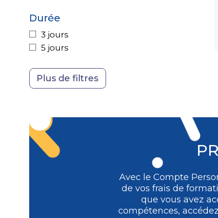
Achats
Durée
3 jours
5 jours
PR
Avec le Compte Person
de vos frais de format
que vous avez acq
compétences, accédez à