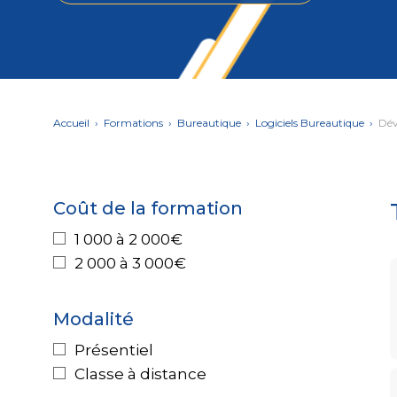
DIGITAL &
Créer ou refondre un s
INSERTION & PÉDAGO
MULTIMÉDIA
digitales
Conseiller en Insertion 
PAO - Arts Graphiques
AUTRE
Secrétaire Assistant Mé
Accueil
›
Formations
›
Bureautique
›
Logiciels Bureautique
›
Dév
MANAGEMENT
Posture managériale
Management éthique et
Coût de la formation
1 000 à 2 000€
2 000 à 3 000€
SOFT
Efficacité professionnel
SKILLS
Modalité
Présentiel
COMPÉTENCES
Classe à distance
Gestion de projets
MÉTIER
Performance commerci