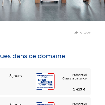
n
de la création digitale
Partager
ationnel et collaboratif
iques dans ce domaine
Présentiel
5 jours
Classe à distance
2 425 €
umaines
 et relations sociales
Présentiel
3 jours