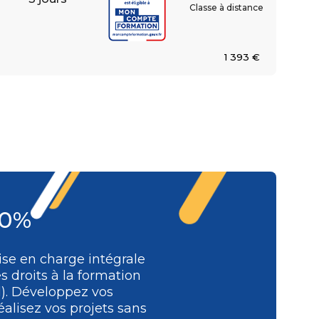
Classe à distance
1 393 €
00%
se en charge intégrale
s droits à la formation
l). Développez vos
alisez vos projets sans