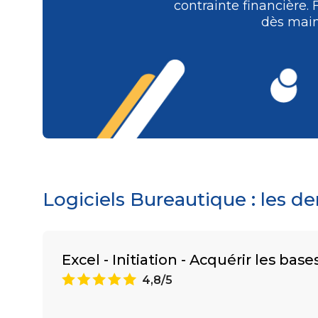
contrainte financière.
dès main
Logiciels Bureautique : les d
Excel - Initiation - Acquérir les base
A
4,8/5