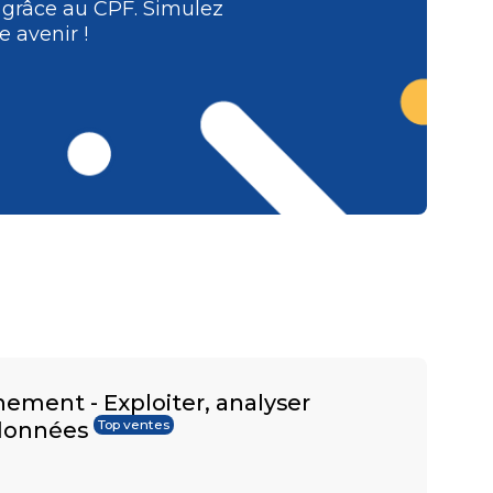
e grâce au CPF. Simulez
 avenir !
nement - Exploiter, analyser
 données
Top ventes