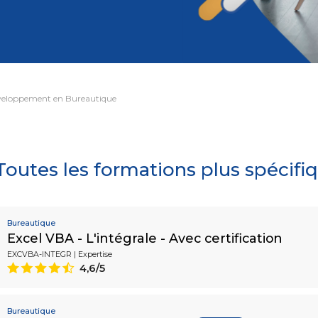
ite Web : améliorez vos performances
Vidéo et Son
GIE
3D et animatio
Professionnelle
Les essentiels 
dico-Administratif
eloppement en Bureautique
Management rel
 responsable
Toutes les formations plus spécif
le
Bureautique
Excel VBA - L'intégrale - Avec certification
EXCVBA-INTEGR | Expertise
4,6/5
9
Ressources H
Bureautique
ale
Droit du travail