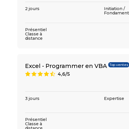
2 jours
Initiation /
Fondament
Présentiel
Classe à
distance
Excel - Programmer en VBA
Top ventes
9
4,6/5
3 jours
Expertise
Présentiel
Classe à
distance