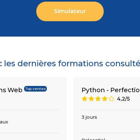
Simulateur
les dernières formations consult
ons Web
Python - Perfect
Top ventes
8
4,2/5
3 jours
aux