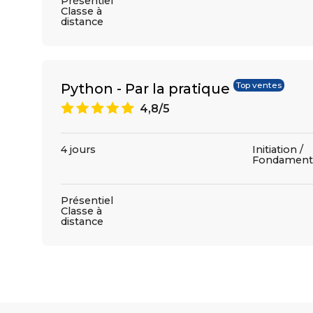
Présentiel
Classe à
distance
Python - Par la pratique
Top ventes
A
4,8/5
4 jours
Initiation /
Fondament
Présentiel
Classe à
distance