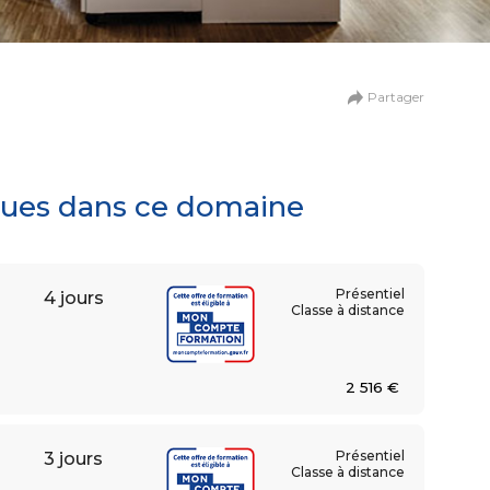
n
de la création digitale
Partager
ationnel et collaboratif
iques dans ce domaine
Présentiel
4 jours
Classe à distance
2 516 €
Présentiel
3 jours
umaines
Classe à distance
 et relations sociales