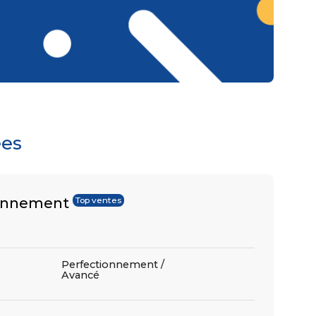
ées
ionnement
Top ventes
Perfectionnement /
Avancé