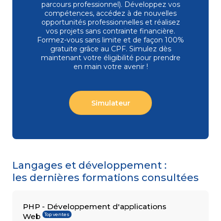
parcours professionnel). Développez vos
compétences, accédez à de nouvelles
opportunités professionnelles et réalisez
vos projets sans contrainte financière.
COMPÉTENCES
Formez-vous
sans limite et de façon 100%
Gestion
MÉTIER
de projets
gratuite grâce au CPF. Simulez dès
Performance
maintenant votre éligibilité pour prendre
commerciale
en main votre avenir !
Achats
Ressources
Humaines
Droit
Simulateur
du travail
et relations
sociales
Assistant
Langages et développement :
les dernières formations consultées
PHP - Développement d'applications
Top ventes
Web