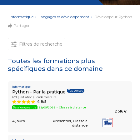
et Web
Systèmes
Mobile
Data
ons
›
Informatique
›
Langages et développement
›
Développeur Python
Analyst
Partager
MULTIMÉDIA,
INTELLIGENCE
Culture
ARTIFICIELLE
MOTION &
IA
Filtres de recherche
VIDÉO
Graphiste
Toutes les formations plus
spécifiques dans ce domaine
ARCHITECTURE
DIGITAL &
Créer
MULTIMÉDIA
/
ou refondre
un site
Informatique
MODÉLISATION
Top ventes
Python - Par la pratique
Web :
BIM
améliorez
PYT | Initiation / Fondamentaux
Modeleur
4,8/5
A
vos
du bâtiment
performances
Session garantie
22/09/2026 - Classe à distance
2 516 €
digitales
PAO -
TERTIAIRE
4 jours
Présentiel
Classe à
Arts
distance
Gestionnaire
Graphiques
de Paie
Vidéo
et Son