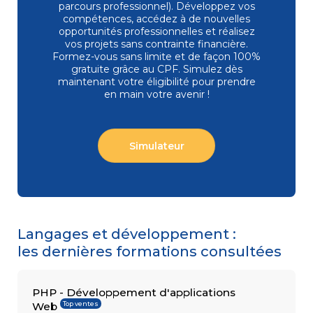
parcours professionnel). Développez vos
compétences, accédez à de nouvelles
opportunités professionnelles et réalisez
vos projets sans contrainte financière.
COMPÉTENCES
Formez-vous
sans limite et de façon 100%
Gestion
MÉTIER
de projets
gratuite grâce au CPF. Simulez dès
Performance
maintenant votre éligibilité pour prendre
commerciale
en main votre avenir !
Achats
Ressources
Humaines
Droit
Simulateur
du travail
et relations
sociales
Assistant
Langages et développement :
les dernières formations consultées
PHP - Développement d'applications
Top ventes
Web