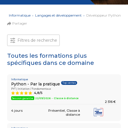
et Web
Systèmes
Mobile
Data
ons
›
Informatique
›
Langages et développement
›
Développeur Python
Analyst
Partager
MULTIMÉDIA,
INTELLIGENCE
Culture
ARTIFICIELLE
MOTION &
IA
Filtres de recherche
VIDÉO
Graphiste
Toutes les formations plus
spécifiques dans ce domaine
ARCHITECTURE
DIGITAL &
Créer
MULTIMÉDIA
/
ou refondre
un site
Informatique
MODÉLISATION
Top ventes
Python - Par la pratique
Web :
BIM
améliorez
PYT | Initiation / Fondamentaux
Modeleur
4,8/5
A
vos
du bâtiment
performances
Session garantie
22/09/2026 - Classe à distance
2 516 €
digitales
PAO -
TERTIAIRE
4 jours
Présentiel
Classe à
Arts
distance
Gestionnaire
Graphiques
de Paie
Vidéo
et Son