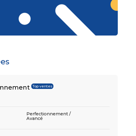
ées
ionnement
Top ventes
Perfectionnement /
Avancé