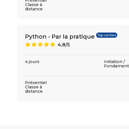
Présentiel
Classe à
distance
Python - Par la pratique
Top ventes
A
4,8/5
4 jours
Initiation /
Fondament
Présentiel
Classe à
distance