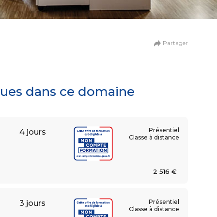
n
de la création digitale
Partager
ationnel et collaboratif
iques dans ce domaine
Présentiel
4 jours
Classe à distance
2 516 €
Présentiel
3 jours
umaines
Classe à distance
 et relations sociales