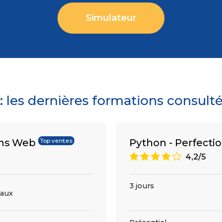
Simulateur
les dernières formations consult
ons Web
Python - Perfect
Top ventes
8
4,2/5
3 jours
aux