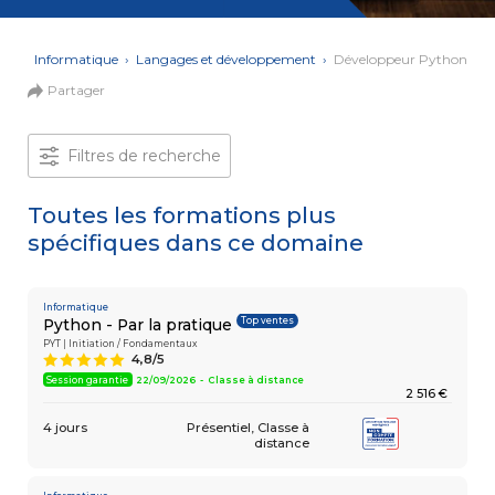
et Web
Systèmes
Mobile
Data
ons
›
Informatique
›
Langages et développement
›
Développeur Python
Analyst
Partager
MULTIMÉDIA,
INTELLIGENCE
Culture
ARTIFICIELLE
MOTION &
IA
Filtres de recherche
VIDÉO
Graphiste
Toutes les formations plus
spécifiques dans ce domaine
ARCHITECTURE
DIGITAL &
Créer
MULTIMÉDIA
/
ou refondre
un site
Informatique
MODÉLISATION
Top ventes
Python - Par la pratique
Web :
BIM
améliorez
PYT | Initiation / Fondamentaux
Modeleur
4,8/5
A
vos
du bâtiment
performances
Session garantie
22/09/2026 - Classe à distance
2 516 €
digitales
PAO -
TERTIAIRE
4 jours
Présentiel
Classe à
Arts
distance
Gestionnaire
Graphiques
de Paie
Vidéo
et Son