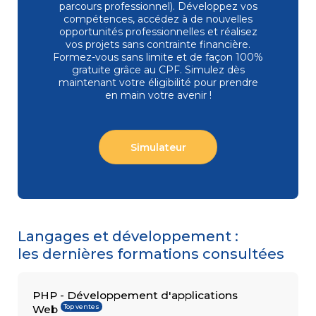
parcours professionnel). Développez vos
compétences, accédez à de nouvelles
opportunités professionnelles et réalisez
vos projets sans contrainte financière.
COMPÉTENCES
Formez-vous
sans limite et de façon 100%
Gestion
MÉTIER
de projets
gratuite grâce au CPF. Simulez dès
Performance
maintenant votre éligibilité pour prendre
commerciale
en main votre avenir !
Achats
Ressources
Humaines
Droit
Simulateur
du travail
et relations
sociales
Assistant
Langages et développement :
les dernières formations consultées
PHP - Développement d'applications
Top ventes
Web