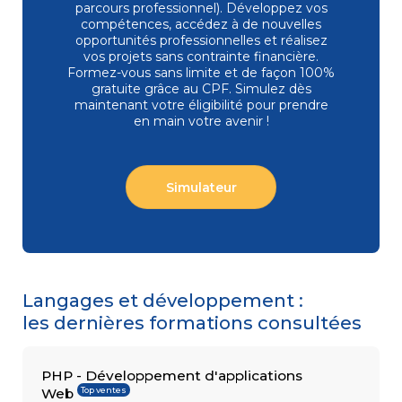
parcours professionnel). Développez vos
compétences, accédez à de nouvelles
opportunités professionnelles et réalisez
vos projets sans contrainte financière.
COMPÉTENCES
Formez-vous
sans limite et de façon 100%
Gestion
MÉTIER
de projets
gratuite grâce au CPF. Simulez dès
Performance
maintenant votre éligibilité pour prendre
commerciale
en main votre avenir !
Achats
Ressources
Humaines
Droit
Simulateur
du travail
et relations
sociales
Assistant
Langages et développement :
les dernières formations consultées
PHP - Développement d'applications
Top ventes
Web