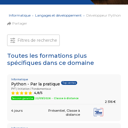
et Web
Systèmes
Mobile
Data
ons
›
Informatique
›
Langages et développement
›
Développeur Python
Analyst
Partager
MULTIMÉDIA,
INTELLIGENCE
Culture
ARTIFICIELLE
MOTION &
IA
Filtres de recherche
VIDÉO
Graphiste
Toutes les formations plus
spécifiques dans ce domaine
ARCHITECTURE
DIGITAL &
Créer
MULTIMÉDIA
/
ou refondre
un site
Informatique
MODÉLISATION
Top ventes
Python - Par la pratique
Web :
BIM
améliorez
PYT | Initiation / Fondamentaux
Modeleur
4,8/5
A
vos
du bâtiment
performances
Session garantie
22/09/2026 - Classe à distance
2 516 €
digitales
PAO -
TERTIAIRE
4 jours
Présentiel
Classe à
Arts
distance
Gestionnaire
Graphiques
de Paie
Vidéo
et Son