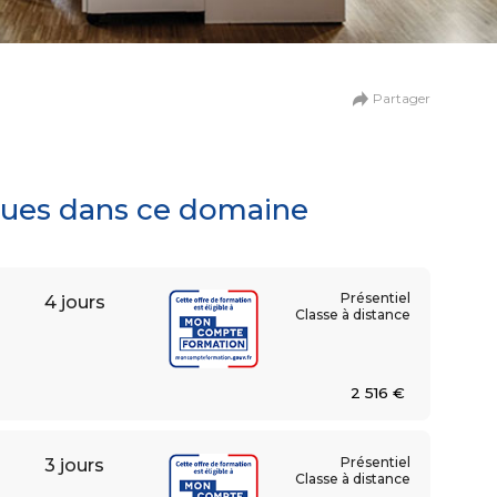
n
de la création digitale
Partager
ationnel et collaboratif
iques dans ce domaine
Présentiel
4 jours
Classe à distance
2 516 €
Présentiel
3 jours
umaines
Classe à distance
 et relations sociales