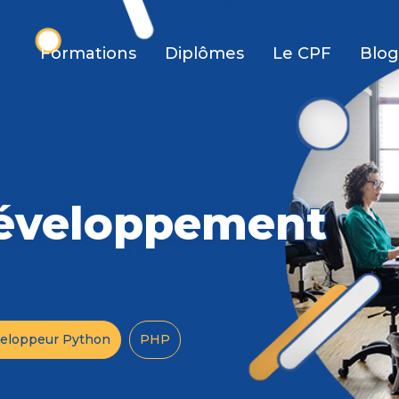
Sur Linkedin
>
Les savoirs de
 SÉCURITÉ
Formations
Diplômes
Le CPF
Blog
Sur Twitter
Technicien Sup
tructures Sécurisées
Technicien inf
Par e-mail
PEMENT
Langages et d
eb Mobile
Data Analyst
Outils de conc
et l'industrie
Réseaux et Té
développement
 & VIDÉO
Systèmes
ÉLISATION
ent
eloppeur Python
PHP