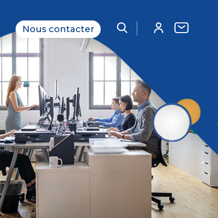
 base
Nous contacter
érieur Systèmes et Réseaux
ormatique de proximité
éveloppement
eption et modélisation pour le bâtiment
lécoms