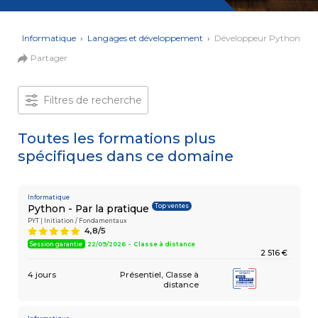
et Web
Systèmes
Mobile
Data
ons
›
Informatique
›
Langages et développement
›
Développeur Python
Analyst
Partager
MULTIMÉDIA,
INTELLIGENCE
Culture
ARTIFICIELLE
MOTION &
IA
Filtres de recherche
VIDÉO
Graphiste
Toutes les formations plus
spécifiques dans ce domaine
ARCHITECTURE
DIGITAL &
Créer
MULTIMÉDIA
/
ou refondre
un site
Informatique
MODÉLISATION
Top ventes
Python - Par la pratique
Web :
BIM
améliorez
PYT | Initiation / Fondamentaux
Modeleur
4,8/5
A
vos
du bâtiment
performances
Session garantie
22/09/2026 - Classe à distance
2 516 €
digitales
PAO -
TERTIAIRE
4 jours
Présentiel
Classe à
Arts
distance
Gestionnaire
Graphiques
de Paie
Vidéo
et Son