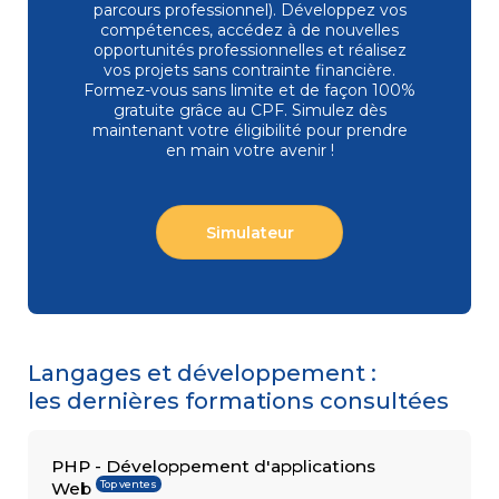
parcours professionnel). Développez vos
compétences, accédez à de nouvelles
opportunités professionnelles et réalisez
vos projets sans contrainte financière.
COMPÉTENCES
Formez-vous
sans limite et de façon 100%
Gestion
MÉTIER
de projets
gratuite grâce au CPF. Simulez dès
Performance
maintenant votre éligibilité pour prendre
commerciale
en main votre avenir !
Achats
Ressources
Humaines
Droit
Simulateur
du travail
et relations
sociales
Assistant
Langages et développement :
les dernières formations consultées
PHP - Développement d'applications
Top ventes
Web