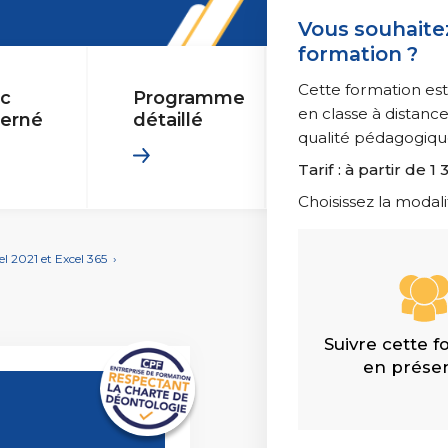
ite Web : améliorez vos performances
Vidéo et Son
GIE
Vous souhaitez
3D et animatio
formation ?
Professionnelle
Les essentiels 
Cette formation est
ic
Programme
en classe à distan
erné
détaillé
dico-Administratif
qualité pédagogiqu
Tarif : à partir de 1 
Management rel
 responsable
Choisissez la modali
el 2021 et Excel 365
›
le
Suivre cette 
en présen
Ressources H
ale
Droit du travail