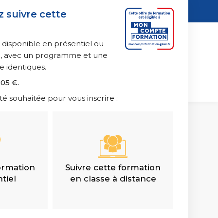
 suivre cette
n
de la création digitale
 disponible en présentiel ou
ce, avec un programme et une
e identiques.
305 €.
ationnel et collaboratif
té souhaitée pour vous inscrire :
formation
Suivre cette formation
tiel
en classe à distance
umaines
 et relations sociales