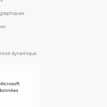
is
 graphiques
mer
croisé dynamique.
Microsoft
s données