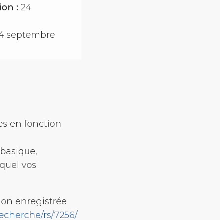
ion :
24
4 septembre
a
es en fonction
 basique,
equel vos
ation enregistrée
echerche/rs/7256/