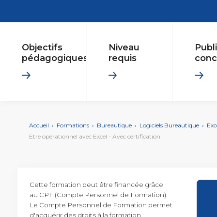
DIGITAL &
Créer ou refondre un s
INSERTION & PÉDAGO
MULTIMÉDIA
digitales
Conseiller en Insertion 
PAO - Arts Graphiques
Objectifs
Niveau
Publ
AUTRE
pédagogiques
requis
conc
Secrétaire Assistant Mé
MANAGEMENT
Posture managériale
Management éthique et
Accueil
›
Formations
›
Bureautique
›
Logiciels Bureautique
›
Exc
Etre opérationnel avec Excel - Avec certification
SOFT
Efficacité professionnel
SKILLS
Cette formation peut être financée grâce
au CPF (Compte Personnel de Formation).
COMPÉTENCES
Le Compte Personnel de Formation permet
Gestion de projets
MÉTIER
Performance commerci
d'acquérir des droits à la formation