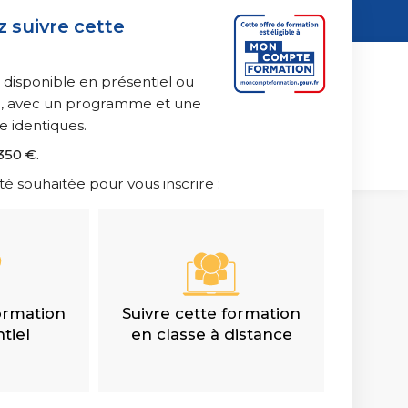
 suivre cette
n
de la création digitale
 disponible en présentiel ou
ce, avec un programme et une
e identiques.
 350 €.
ationnel et collaboratif
té souhaitée pour vous inscrire :
formation
Suivre cette formation
tiel
en classe à distance
umaines
 et relations sociales