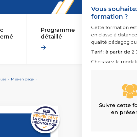
ite Web : améliorez vos performances
Vidéo et Son
GIE
Vous souhaitez
3D et animatio
formation ?
Professionnelle
Les essentiels 
Cette formation est
ic
Programme
en classe à distan
erné
détaillé
dico-Administratif
qualité pédagogiqu
Tarif : à partir de 2
Management rel
 responsable
Choisissez la modali
ques
›
Mise en page
›
le
Suivre cette 
en présen
Ressources H
ale
Droit du travail