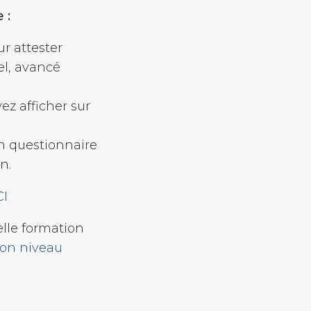
 :
r attester
el, avancé
ez afficher sur
n questionnaire
n.
CI
lle formation
mon niveau