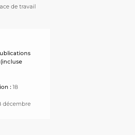
ace de travail
ublications
(incluse
ion :
18
8 décembre
a