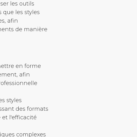
ser les outils
 que les styles
s, afin
uments de manière
 mettre en forme
nement, afin
rofessionnelle
es styles
issant des formats
t l'efficacité
hniques complexes