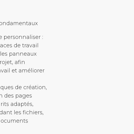
t fondamentaux
e personnaliser :
paces de travail
, les panneaux
ojet, afin
vail et améliorer
iques de création,
on des pages
rits adaptés,
ant les fichiers,
s documents