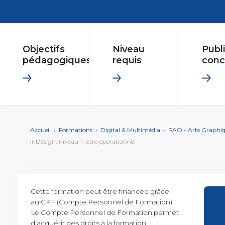
DIGITAL &
Créer ou refondre un s
INSERTION & PÉDAGO
MULTIMÉDIA
digitales
Conseiller en Insertion 
PAO - Arts Graphiques
Objectifs
Niveau
Publ
AUTRE
pédagogiques
requis
conc
Secrétaire Assistant Mé
MANAGEMENT
Posture managériale
Management éthique et
Accueil
›
Formations
›
Digital & Multimédia
›
PAO - Arts Graphi
InDesign, niveau 1 : être opérationnel
SOFT
Efficacité professionnel
SKILLS
Cette formation peut être financée grâce
au CPF (Compte Personnel de Formation).
COMPÉTENCES
Le Compte Personnel de Formation permet
Gestion de projets
MÉTIER
Performance commerci
d'acquérir des droits à la formation