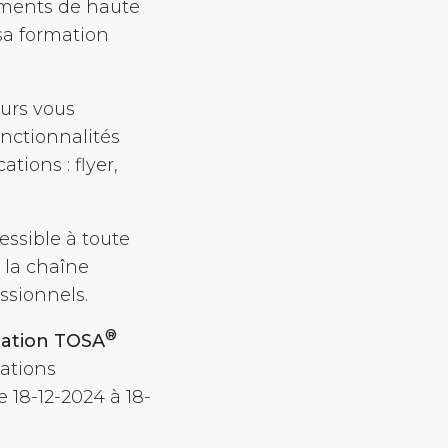
uments de haute
sa formation
ours vous
nctionnalités
tions : flyer,
essible à toute
 la chaîne
ssionnels.
®
ication TOSA
ations
 18-12-2024 à 18-