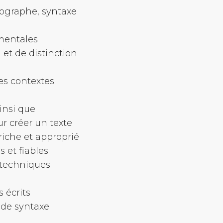
ographe, syntaxe
mentales
 et de distinction
es contextes
ainsi que
r créer un texte
riche et approprié
 et fiables
s techniques
s écrits
 de syntaxe