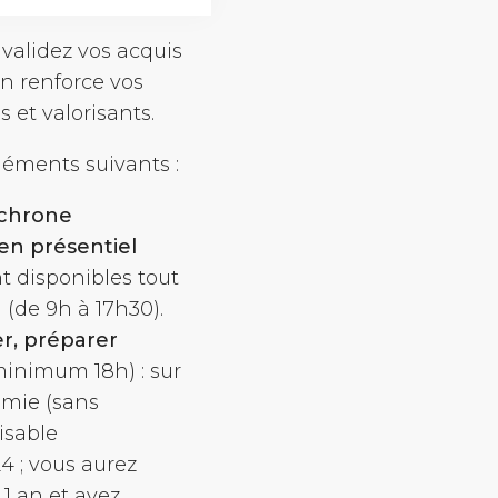
 validez vos acquis
on renforce vos
 et valorisants.
léments suivants :
nchrone
en présentiel
nt disponibles tout
 (de 9h à 17h30).
r, préparer
minimum 18h) : sur
omie (sans
isable
24 ; vous aurez
1 an et avez