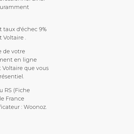
 couramment
et taux d'échec 9%
 Voltaire .
e de votre
ment en ligne
t Voltaire que vous
ésentiel.
au RS (Fiche
de France
icateur : Woonoz.