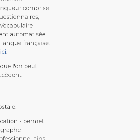
longueur comprise
uestionnaires,
Vocabulaire
ment automatisée
 langue française.
ici
.
 que l'on peut
uccèdent
ostale.
ication - permet
hographe
ofessionnel ainsi