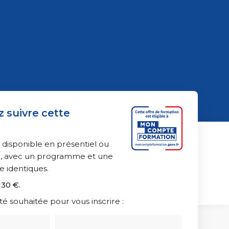
n
de la création digitale
ationnel et collaboratif
 suivre cette
 disponible en présentiel ou
ce, avec un programme et une
e identiques.
130 €.
té souhaitée pour vous inscrire :
umaines
 et relations sociales