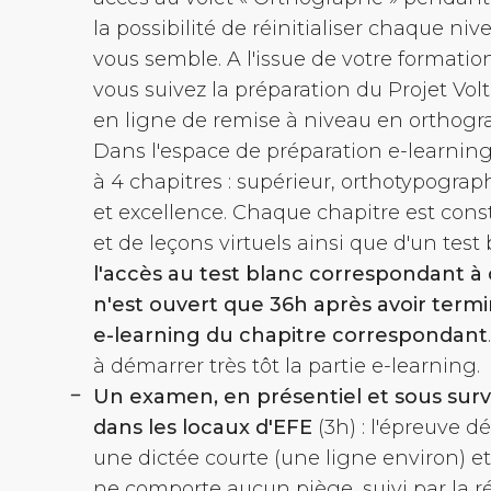
la possibilité de réinitialiser chaque 
vous semble. A l'issue de votre formatio
vous suivez la préparation du Projet Volt
en ligne de remise à niveau en orthogr
Dans l'espace de préparation
e-learnin
à 4 chapitres : supérieur, orthotypograp
et excellence. Chaque chapitre est const
et de leçons virtuels ainsi que d'un test
l'accès au test blanc correspondant à
n'est ouvert que 36h après avoir termi
e-learning
du chapitre correspondant
à démarrer très tôt la partie
e-learning
.
Un examen, en présentiel et sous surv
dans les locaux d'EFE
(3h) : l'épreuve d
une dictée courte (une ligne environ) e
ne comporte aucun piège, suivi par la r