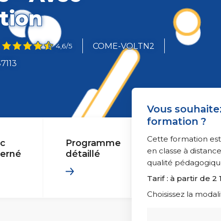
ite Web : améliorez vos performances
Vidéo et Son
ation
GIE
3D et animatio
Professionnelle
Les essentiels 
9
COME-VOLTN2
4,6/5
7113
dico-Administratif
Management rel
 responsable
Vous souhaitez
formation ?
Cette formation est
ic
Programme
en classe à distan
le
erné
détaillé
qualité pédagogiqu
Tarif : à partir de 2 
Choisissez la modali
Ressources H
ale
Droit du travail