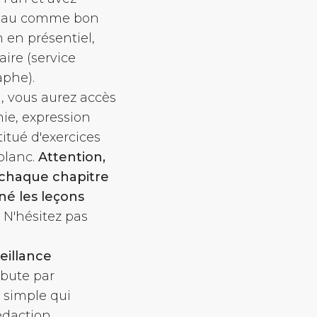
niveau comme bon
n en présentiel,
aire (service
aphe).
g
, vous aurez accès
hie, expression
itué d'exercices
 blanc.
Attention,
 chaque chapitre
né les leçons
. N'hésitez pas
eillance
ébute par
t simple qui
édaction