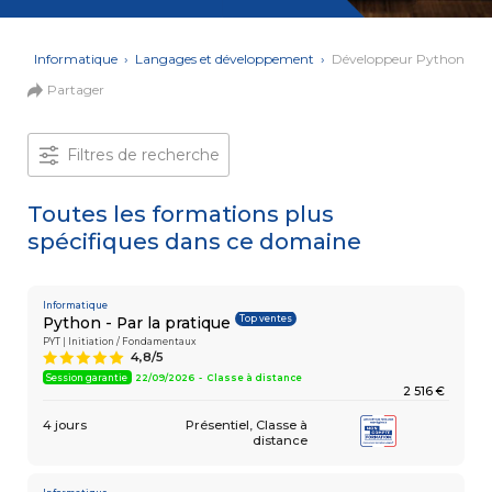
et Web
Systèmes
Mobile
Data
ons
›
Informatique
›
Langages et développement
›
Développeur Python
Analyst
Partager
MULTIMÉDIA,
INTELLIGENCE
Culture
ARTIFICIELLE
MOTION &
IA
Filtres de recherche
VIDÉO
Graphiste
Toutes les formations plus
spécifiques dans ce domaine
ARCHITECTURE
DIGITAL &
Créer
MULTIMÉDIA
/
ou refondre
un site
Informatique
MODÉLISATION
Top ventes
Python - Par la pratique
Web :
BIM
améliorez
PYT | Initiation / Fondamentaux
Modeleur
4,8/5
A
vos
du bâtiment
performances
Session garantie
22/09/2026 - Classe à distance
2 516 €
digitales
PAO -
TERTIAIRE
4 jours
Présentiel
Classe à
Arts
distance
Gestionnaire
Graphiques
de Paie
Vidéo
et Son