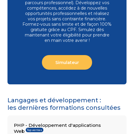
parcours professionnel). Développez vos
compétences, accédez à de nouvelles
opportunités professionnelles et réalisez
vos projets sans contrainte financière.
COMPÉTENCES
Formez-vous
sans limite et de façon 100%
Gestion
MÉTIER
de projets
gratuite grâce au CPF. Simulez dès
Performance
maintenant votre éligibilité pour prendre
commerciale
en main votre avenir !
Achats
Ressources
Humaines
Droit
Simulateur
du travail
et relations
sociales
Assistant
Langages et développement :
les dernières formations consultées
PHP - Développement d'applications
Top ventes
Web