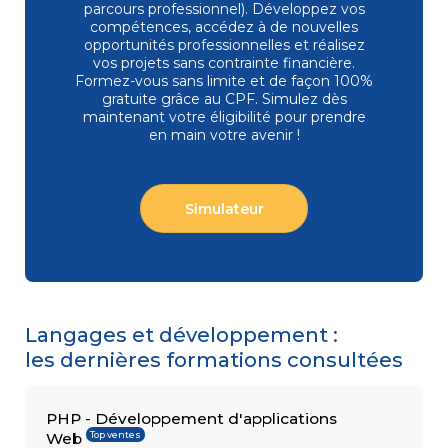
parcours professionnel). Développez vos
compétences, accédez à de nouvelles
opportunités professionnelles et réalisez
vos projets sans contrainte financière.
COMPÉTENCES
Formez-vous
sans limite et de façon 100%
Gestion
MÉTIER
de projets
gratuite grâce au CPF. Simulez dès
Performance
maintenant votre éligibilité pour prendre
commerciale
en main votre avenir !
Achats
Ressources
Humaines
Droit
Simulateur
du travail
et relations
sociales
Assistant
Langages et développement :
les dernières formations consultées
PHP - Développement d'applications
Top ventes
Web