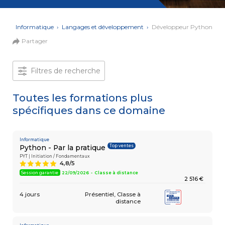
et Web
Systèmes
Mobile
Data
ons
›
Informatique
›
Langages et développement
›
Développeur Python
Analyst
Partager
MULTIMÉDIA,
INTELLIGENCE
Culture
ARTIFICIELLE
MOTION &
IA
Filtres de recherche
VIDÉO
Graphiste
Toutes les formations plus
spécifiques dans ce domaine
ARCHITECTURE
DIGITAL &
Créer
MULTIMÉDIA
/
ou refondre
un site
Informatique
MODÉLISATION
Top ventes
Python - Par la pratique
Web :
BIM
améliorez
PYT | Initiation / Fondamentaux
Modeleur
4,8/5
A
vos
du bâtiment
performances
Session garantie
22/09/2026 - Classe à distance
2 516 €
digitales
PAO -
TERTIAIRE
4 jours
Présentiel
Classe à
Arts
distance
Gestionnaire
Graphiques
de Paie
Vidéo
et Son