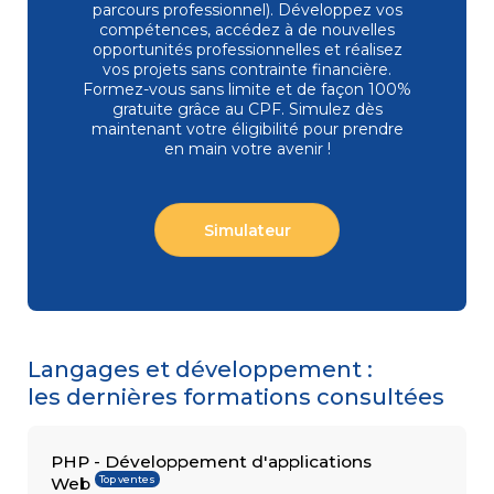
parcours professionnel). Développez vos
compétences, accédez à de nouvelles
opportunités professionnelles et réalisez
vos projets sans contrainte financière.
COMPÉTENCES
Formez-vous
sans limite et de façon 100%
Gestion
MÉTIER
de projets
gratuite grâce au CPF. Simulez dès
Performance
maintenant votre éligibilité pour prendre
commerciale
en main votre avenir !
Achats
Ressources
Humaines
Droit
Simulateur
du travail
et relations
sociales
Assistant
Langages et développement :
les dernières formations consultées
PHP - Développement d'applications
Top ventes
Web