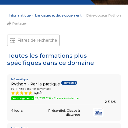
et Web
Systèmes
Mobile
Data
ons
›
Informatique
›
Langages et développement
›
Développeur Python
Analyst
Partager
MULTIMÉDIA,
INTELLIGENCE
Culture
ARTIFICIELLE
MOTION &
IA
Filtres de recherche
VIDÉO
Graphiste
Toutes les formations plus
spécifiques dans ce domaine
ARCHITECTURE
DIGITAL &
Créer
MULTIMÉDIA
/
ou refondre
un site
Informatique
MODÉLISATION
Top ventes
Python - Par la pratique
Web :
BIM
améliorez
PYT | Initiation / Fondamentaux
Modeleur
4,8/5
A
vos
du bâtiment
performances
Session garantie
22/09/2026 - Classe à distance
2 516 €
digitales
PAO -
TERTIAIRE
4 jours
Présentiel
Classe à
Arts
distance
Gestionnaire
Graphiques
de Paie
Vidéo
et Son