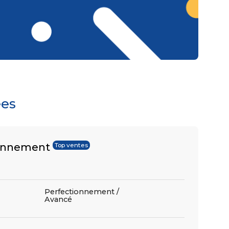
ées
ionnement
Top ventes
Perfectionnement /
Avancé