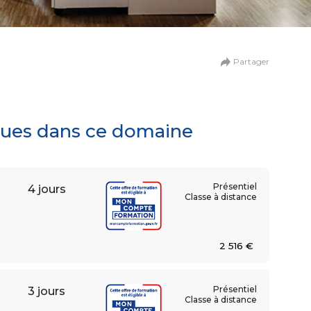
n
de la création digitale
Partager
ationnel et collaboratif
iques dans ce domaine
Présentiel
4 jours
Classe à distance
2 516 €
Présentiel
3 jours
umaines
Classe à distance
 et relations sociales