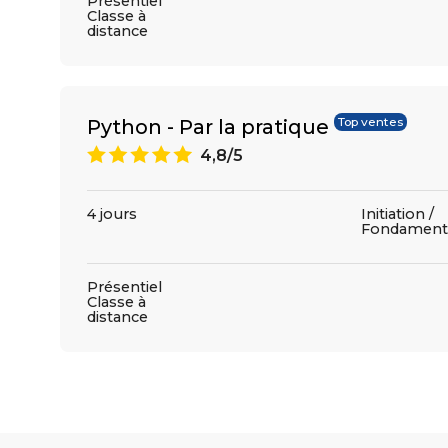
Présentiel
Classe à
distance
Python - Par la pratique
Top ventes
A
4,8/5
4 jours
Initiation /
Fondament
Présentiel
Classe à
distance