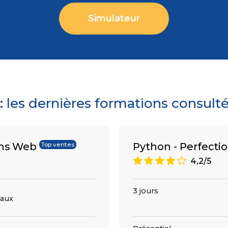
Simulateur
les dernières formations consult
ons Web
Python - Perfect
Top ventes
8
4,2/5
3 jours
aux