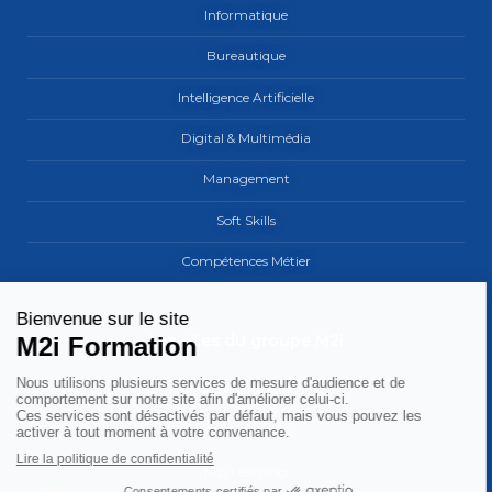
Informatique
Bureautique
Intelligence Artificielle
Digital & Multimédia
Management
Soft Skills
Compétences Métier
Les sites du groupe M2i
MaCarrière by M2i
M2i Formation
M2i Learning