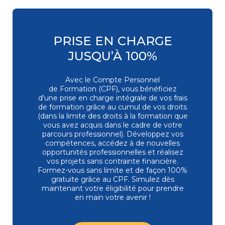
3D
INSERTION
et animation
Les essentiels
&
de la création
digitale
PRISE EN CHARGE
PÉDAGOGIE
Conseiller
JUSQU’À 100%
en Insertion
Professionnelle
Avec le Compte Personnel
de Formation (CPF), vous bénéficiez
MANAGEMENT
AUTRE
Posture
d'une prise en charge intégrale de vos frais
managériale
Secrétaire
de formation grâce au cumul de vos droits
Management
Assistant
éthique
(dans la limite des droits à la formation que
Mé
dico-Administratif
et responsable
vous avez acquis dans le cadre de votre
Management
parcours professionnel). Développez vos
relationnel
compétences, accédez à de nouvelles
et collaboratif
opportunités professionnelles et réalisez
vos projets sans contrainte financière.
Formez-vous
sans limite et de façon 100%
gratuite grâce au CPF. Simulez dès
maintenant votre éligibilité pour prendre
en main votre avenir !
SOFT
Efficacité
SKILLS
professionnelle