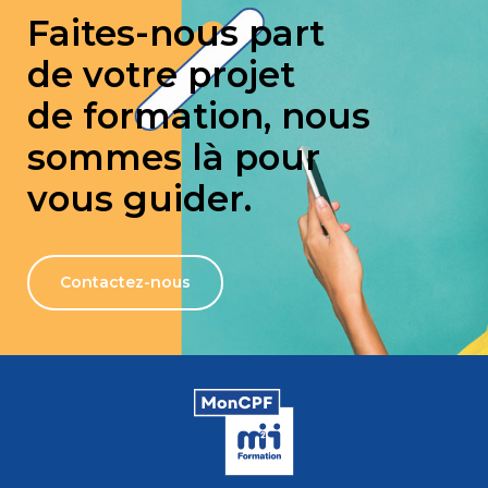
Faites-nous part
de votre projet
de formation, nous
sommes là pour
vous guider.
Contactez-nous