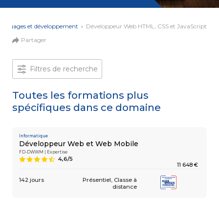
et Web
Systèmes
Mobile
Data
Langages et développement
›
Développeur Web HTML, CSS et JavaScript
Analyst
Partager
MULTIMÉDIA,
INTELLIGENCE
Culture
ARTIFICIELLE
MOTION &
IA
Filtres de recherche
VIDÉO
Graphiste
Toutes les formations plus
spécifiques dans ce domaine
ARCHITECTURE
DIGITAL &
Créer
MULTIMÉDIA
/
ou refondre
un site
Informatique
MODÉLISATION
Développeur Web et Web Mobile
Web :
BIM
améliorez
FD-DWWM | Expertise
Modeleur
4,6/5
9
vos
du bâtiment
11 648 €
performances
digitales
142 jours
Présentiel
Classe à
PAO -
distance
TERTIAIRE
Arts
Gestionnaire
Graphiques
de Paie
Vidéo
et Son