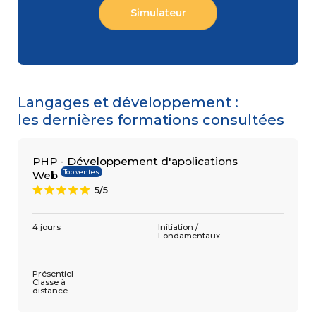
Simulateur
COMPÉTENCES
Gestion
MÉTIER
de projets
Performance
commerciale
Langages et développement :
Achats
Ressources
les dernières formations consultées
Humaines
Droit
du travail
et relations
PHP - Développement d'applications
sociales
Top ventes
Web
Assistant
5/5
A
4 jours
Initiation /
Fondamentaux
Présentiel
Classe à
distance