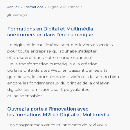
et Web
Systèmes
Mobile
Accueil
›
Formations
›
Digital & Multimédia
Data
Partager
Analyst
Formations en Digital et Multimédia :
MULTIMÉDIA,
une immersion dans l'ère numérique
INTELLIGENCE
Culture
ARTIFICIELLE
MOTION &
IA
Le digital et le multimédia sont des leviers essentiels
VIDÉO
pour toute entreprise qui souhaite s'adapter
Graphiste
et prospérer dans notre monde connecté.
De la transformation numérique à la création
ARCHITECTURE
ou la refonte de sites Web, en passant par les arts
DIGITAL &
Créer
MULTIMÉDIA
/
graphiques, les domaines de la vidéo et du son ou bien
ou refondre
un site
MODÉLISATION
encore les fondamentaux du print et de la création
Web :
BIM
digitale, les formations sont polyvalentes
améliorez
Modeleur
vos
et indispensables.
du bâtiment
performances
digitales
Ouvrez la porte à l'innovation avec
PAO -
TERTIAIRE
Arts
les formations M2i en Digital et Multimédia
Gestionnaire
Graphiques
de Paie
Vidéo
Les programmes variés et innovants de M2i vous
et Son