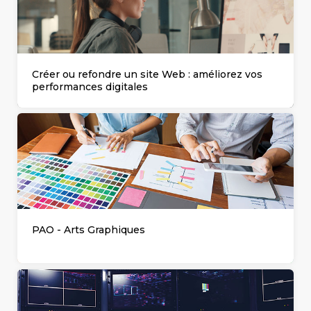
COMPÉTENCES
Gestion
MÉTIER
de projets
Créer ou refondre un site Web : améliorez vos
Performance
performances digitales
commerciale
Achats
Ressources
Humaines
Droit
du travail
et relations
sociales
Assistant
PAO - Arts Graphiques