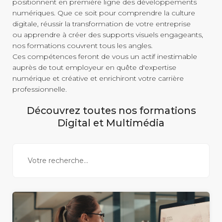
positionnent en première ligne des développements
3D
INSERTION
et animation
numériques. Que ce soit pour comprendre la culture
Les essentiels
digitale, réussir la transformation de votre entreprise
&
de la création
ou apprendre à créer des supports visuels engageants,
digitale
PÉDAGOGIE
nos formations couvrent tous les angles.
Conseiller
Ces compétences feront de vous un actif inestimable
en Insertion
Professionnelle
auprès de tout employeur en quête d'expertise
numérique et créative et enrichiront votre carrière
MANAGEMENT
AUTRE
professionnelle.
Posture
managériale
Secrétaire
Management
Assistant
Découvrez toutes nos formations
éthique
Mé
dico-Administratif
Digital et Multimédia
et responsable
Management
relationnel
et collaboratif
SOFT
Efficacité
SKILLS
professionnelle