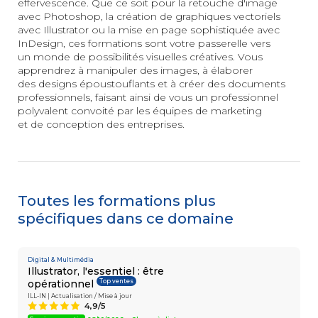
effervescence. Que ce soit pour la retouche d'image
3D
INSERTION
avec Photoshop, la création de graphiques vectoriels
et animation
Les essentiels
avec Illustrator ou la mise en page sophistiquée avec
&
de la création
InDesign, ces formations sont votre passerelle vers
digitale
PÉDAGOGIE
un monde de possibilités visuelles créatives. Vous
apprendrez à manipuler des images, à élaborer
Conseiller
en Insertion
des designs époustouflants et à créer des documents
Professionnelle
professionnels, faisant ainsi de vous un professionnel
polyvalent convoité par les équipes de marketing
et de conception des entreprises.
MANAGEMENT
AUTRE
Posture
managériale
Secrétaire
Management
Assistant
éthique
Mé
dico-Administratif
et responsable
Management
relationnel
Toutes les formations plus
et collaboratif
spécifiques dans ce domaine
Digital & Multimédia
Illustrator, l'essentiel : être
Top ventes
opérationnel
SOFT
Efficacité
SKILLS
ILL-IN | Actualisation / Mise à jour
professionnelle
4,9/5
A