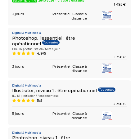
Session garantie
28/10/2026 - Classe à distance
1 495 €
3 jours
Présentiel
Classe à
distance
COMPÉTENCES
Gestion
MÉTIER
de projets
Digital & Multimédia
Performance
Photoshop, l'essentiel : être
commerciale
Top ventes
opérationnel
Achats
PHO-IN | Actualisation / Mise à jour
Ressources
4,9/5
A
Humaines
1 350 €
Droit
du travail
3 jours
Présentiel
Classe à
et relations
distance
sociales
Assistant
Digital & Multimédia
Top ventes
Illustrator, niveau 1 : être opérationnel
ILL-N1 | Initiation / Fondamentaux
5/5
A
2 350 €
5 jours
Présentiel
Classe à
distance
Digital & Multimédia
Photoshop, niveau 1 : être