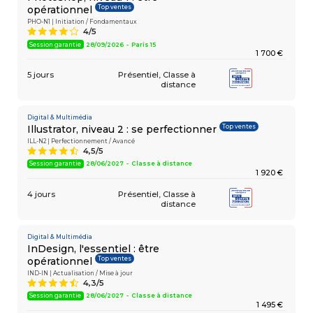
Top ventes
opérationnel
PHO-N1 | Initiation / Fondamentaux
4/5
8
Session garantie
28/09/2026 - Paris 15
1 700 €
5 jours
Présentiel
Classe à
distance
Digital & Multimédia
Top ventes
Illustrator, niveau 2 : se perfectionner
ILL-N2 | Perfectionnement / Avancé
4,5/5
9
Session garantie
28/06/2027 - Classe à distance
1 920 €
4 jours
Présentiel
Classe à
distance
Digital & Multimédia
InDesign, l'essentiel : être
Top ventes
opérationnel
IND-IN | Actualisation / Mise à jour
4,3/5
9
Session garantie
28/06/2027 - Classe à distance
1 495 €