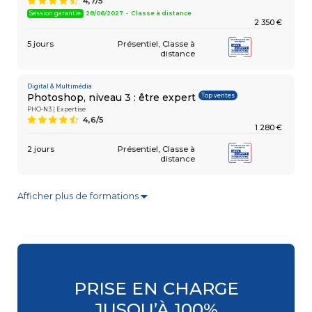
4,7/5
9
Session garantie
28/06/2027 - Classe à distance
2 350 €
5 jours
Présentiel
Classe à
distance
Digital & Multimédia
Top ventes
Photoshop, niveau 3 : être expert
PHO-N3 | Expertise
4,6/5
9
1 280 €
2 jours
Présentiel
Classe à
distance
Afficher plus de formations
▼
Digital & Multimédia
Top ventes
InDesign, niveau 3 : être expert
IND-N3 | Actualisation / Mise à jour
4,6/5
9
1 280 €
2 jours
Présentiel
Classe à
distance
PRISE EN CHARGE
Digital & Multimédia
JUSQU’À 100%