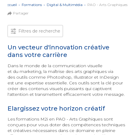
et Web
Systèmes
Accueil
›
Formations
›
Digital & Multimédia
›
PAO - Arts Graphiques
Mobile
Data
Partager
Analyst
Filtres de recherche
MULTIMÉDIA,
INTELLIGENCE
Culture
ARTIFICIELLE
MOTION &
IA
Un vecteur d'innovation créative
VIDÉO
dans votre carrière
Graphiste
Dans le monde de la communication visuelle
ARCHITECTURE
et du marketing, la maîtrise des arts graphiques via
DIGITAL &
Créer
MULTIMÉDIA
des outils comme Photoshop, Illustrator et InDesign
/
ou refondre
est une expertise essentielle. Ces outils sont la clé pour
un site
MODÉLISATION
créer des contenus visuels puissants qui captivent
Web :
BIM
améliorez
l'attention et transmettent efficacement votre message.
Modeleur
vos
du bâtiment
performances
Elargissez votre horizon créatif
digitales
PAO -
TERTIAIRE
Arts
Les formations M2i en PAO - Arts Graphiques sont
Gestionnaire
Graphiques
conçues pour vous doter des compétences techniques
de Paie
Vidéo
et créatives nécessaires dans ce domaine en pleine
et Son