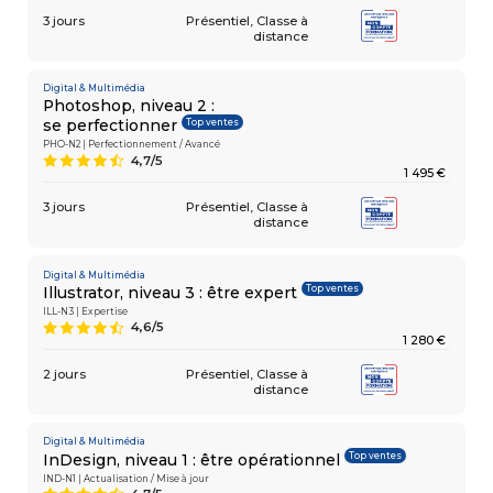
3 jours
Présentiel
Classe à
distance
Digital & Multimédia
Photoshop, niveau 2 :
Top ventes
se perfectionner
PHO-N2 | Perfectionnement / Avancé
4,7/5
9
1 495 €
3 jours
Présentiel
Classe à
distance
Digital & Multimédia
Top ventes
Illustrator, niveau 3 : être expert
ILL-N3 | Expertise
4,6/5
9
1 280 €
2 jours
Présentiel
Classe à
distance
Digital & Multimédia
Top ventes
InDesign, niveau 1 : être opérationnel
IND-N1 | Actualisation / Mise à jour