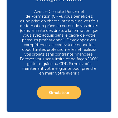
Illustrator : dessiner avec une tablette
graphique
PAO-PA13119 | Perfectionnement / Avancé
Avec le Compte Personnel
4,6/5
9
de Formation (CPF), vous bénéficiez
1 995 €
d'une prise en charge intégrale de vos frais
3 jours
Présentiel
Classe à
de formation grâce au cumul de vos droits
distance
(dans la limite des droits à la formation que
vous avez acquis dans le cadre de votre
parcours professionnel). Développez vos
Digital & Multimédia
compétences, accédez à de nouvelles
Photomontage et trucage expert : l'art
opportunités professionnelles et réalisez
Nouveau
du matte painting avec Photoshop
vos projets sans contrainte financière.
PAO-PA19919 | Expertise
4,6/5
9
Formez-vous
sans limite et de façon 100%
2 120 €
gratuite grâce au CPF. Simulez dès
maintenant votre éligibilité pour prendre
3 jours
Présentiel
Classe à
en main votre avenir !
distance
Digital & Multimédia
Data visualisation et infographie avec
Simulateur
Top ventes
Illustrator
ILL-GRAPH | Expertise
4,6/5
9
2 325 €
4 jours
Présentiel
Classe à
distance