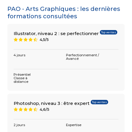
PAO - Arts Graphiques : les dernières
Digital & Multimédia
formations consultées
Top ventes
InDesign, niveau 2 : se perfectionner
IND-N2 | Perfectionnement / Avancé
4,5/5
9
1 920 €
Top ventes
Illustrator, niveau 2 : se perfectionner
4,5/5
9
4 jours
Présentiel
Classe à
distance
4 jours
Perfectionnement /
Avancé
Digital & Multimédia
Photoshop : retouche beauté
PHO-BEAU | Perfectionnement / Avancé
5/5
A
Présentiel
1 480 €
Classe à
distance
2 jours
Présentiel
Classe à
distance
Top ventes
Photoshop, niveau 3 : être expert
4,6/5
9
2 jours
Expertise