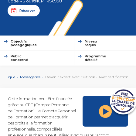
Code RS ou RNCP : RS6958
et Web
Systèmes
Mobile
Réserver
Data
Analyst
MULTIMÉDIA,
INTELLIGENCE
Culture
ARTIFICIELLE
MOTION &
Objectifs
Niveau
IA
pédagogiques
requis
VIDÉO
Graphiste
Public
Programme
concerné
détaillé
ARCHITECTURE
DIGITAL &
Créer
reautique
›
Messageries
›
Devenir expert avec Outlook - Avec certification
MULTIMÉDIA
/
ou refondre
un site
MODÉLISATION
Web :
BIM
améliorez
Modeleur
Cette formation peut être financée
vos
du bâtiment
performances
grâce au CPF (Compte Personnel
digitales
de Formation). Le Compte Personnel
PAO -
TERTIAIRE
de Formation permet d'acquérir
Arts
des droits à la formation
Gestionnaire
Graphiques
de Paie
Vidéo
professionnelle, comptabilisés
et Son
en euros, que chacun peut utiliser avec ou sans l'accord