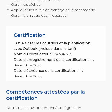
Gérer vos tâches
Appliquer les outils de partage de la messagerie
Gérer l'archivage des messages.
COMPÉTENCES
Gestion
MÉTIER
de projets
Performance
commerciale
Certification
Achats
Ressources
TOSA Gérer les courriels et la planification
Humaines
avec Outlook (incluse dans le tarif)
Droit
du travail
Nom du certificateur :
ISOGRAD
et relations
Date d’enregistrement de la certification :
18
sociales
Assistant
décembre 2024
Date d’échéance de la certification :
18
décembre 2027
Compétences attestées par la
certification
Domaine 1 : Environnement / Configuration