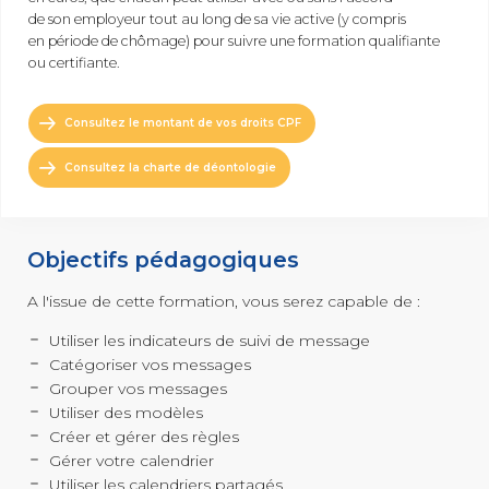
3D
de son employeur tout au long de sa vie active (y compris
INSERTION
et animation
en période de chômage) pour suivre une formation qualifiante
Les essentiels
&
de la création
ou certifiante.
digitale
PÉDAGOGIE
Conseiller
Consultez le montant de vos droits CPF
en Insertion
Professionnelle
Consultez la charte de déontologie
MANAGEMENT
AUTRE
Posture
managériale
Secrétaire
Management
Assistant
éthique
Mé
dico-Administratif
Objectifs pédagogiques
et responsable
Management
A l'issue de cette formation, vous serez capable de :
relationnel
et collaboratif
Utiliser les indicateurs de suivi de message
Catégoriser vos messages
Grouper vos messages
Utiliser des modèles
Créer et gérer des règles
SOFT
Efficacité
SKILLS
professionnelle
Gérer votre calendrier
Utiliser les calendriers partagés