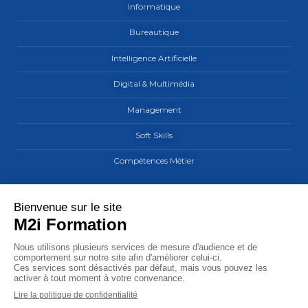
Informatique
Bureautique
Intelligence Artificielle
Digital & Multimédia
Management
Soft Skills
Compétences Métier
Les sites du groupe M2i
MaCarrière by M2i
M2i Formation
M2i Learning