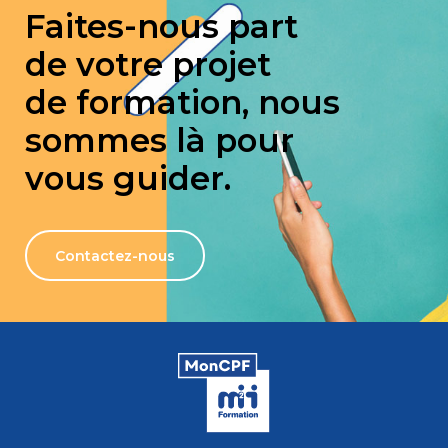
Faites-nous part
de votre projet
de formation, nous
sommes là pour
vous guider.
Contactez-nous