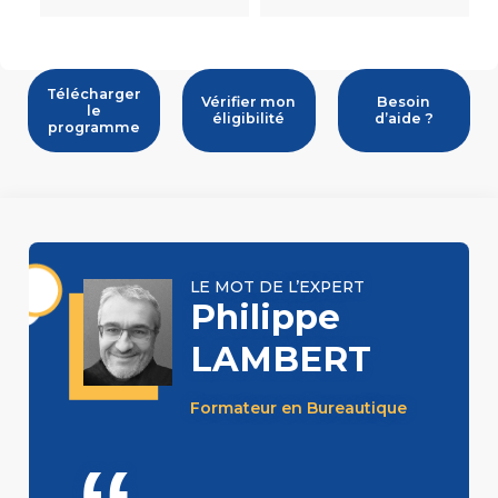
Télécharger
Vérifier mon
Besoin
le
éligibilité
d’aide ?
programme
LE MOT DE L’EXPERT
Philippe
LAMBERT
Formateur en Bureautique