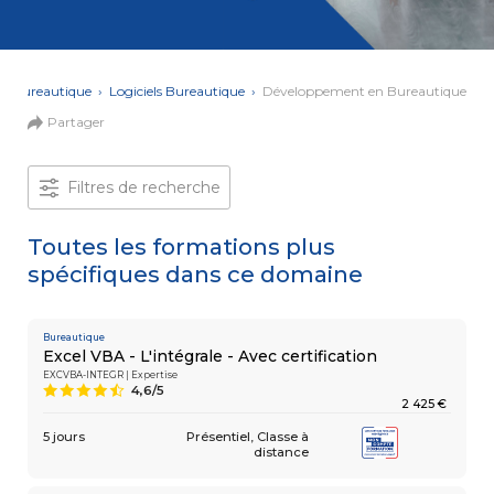
et Web
Systèmes
Mobile
Data
Analyst
›
Bureautique
›
Logiciels Bureautique
›
Développement en Bureautique
MULTIMÉDIA,
Partager
INTELLIGENCE
Culture
ARTIFICIELLE
MOTION &
IA
VIDÉO
Filtres de recherche
Graphiste
Toutes les formations plus
ARCHITECTURE
DIGITAL &
spécifiques dans ce domaine
Créer
MULTIMÉDIA
/
ou refondre
un site
MODÉLISATION
Web :
BIM
Bureautique
améliorez
Modeleur
Excel VBA - L'intégrale - Avec certification
vos
du bâtiment
EXCVBA-INTEGR | Expertise
performances
4,6/5
9
digitales
2 425 €
PAO -
TERTIAIRE
Arts
5 jours
Présentiel
Classe à
Gestionnaire
Graphiques
distance
de Paie
Vidéo
et Son