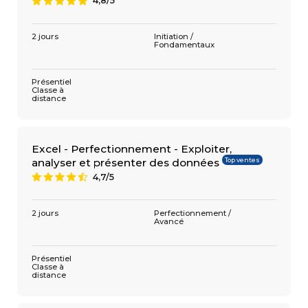
4,8/5
A
2 jours
Initiation /
Fondamentaux
Présentiel
Classe à
distance
Excel - Perfectionnement - Exploiter,
Top ventes
analyser et présenter des données
4,7/5
9
2 jours
Perfectionnement /
Avancé
Présentiel
Classe à
distance