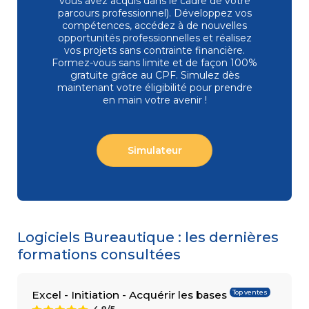
vous avez acquis dans le cadre de votre
parcours professionnel). Développez vos
compétences, accédez à de nouvelles
opportunités professionnelles et réalisez
vos projets sans contrainte financière.
COMPÉTENCES
Gestion
MÉTIER
Formez-vous
sans limite et de façon 100%
de projets
gratuite grâce au CPF. Simulez dès
Performance
maintenant votre éligibilité pour prendre
commerciale
en main votre avenir !
Achats
Ressources
Humaines
Droit
du travail
Simulateur
et relations
sociales
Assistant
Logiciels Bureautique : les dernières
formations consultées
Top ventes
Excel - Initiation - Acquérir les bases