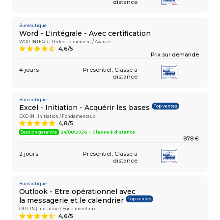
distance
Bureautique
Word - L'intégrale - Avec certification
WOR-INTEGR | Perfectionnement / Avancé
4,6/5
9
Prix sur demande
4 jours
Présentiel
Classe à
distance
Bureautique
Top ventes
Excel - Initiation - Acquérir les bases
EXC-IN | Initiation / Fondamentaux
4,8/5
A
Session garantie
24/08/2026 - Classe à distance
878 €
2 jours
Présentiel
Classe à
distance
Bureautique
Outlook - Etre opérationnel avec
Top ventes
la messagerie et le calendrier
OUT-IN | Initiation / Fondamentaux
4,6/5
9