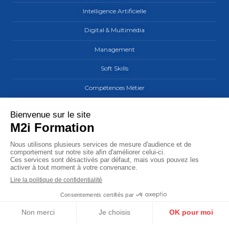
Intelligence Artificielle
Digital & Multimédia
Management
Soft Skills
Compétences Métier
Les sites du groupe M2i
MaCarrière by M2i
M2i Formation
M2i Learning