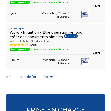
Session garantie
28/08/2026 - Classe à distance
483 €
1 jour
Présentiel
Classe à
distance
Bureautique
Word - Initiation - Etre opérationnel pour
Top ventes
créer des documents simples
WOR-IN | Initiation / Fondamentaux
4,6/5
9
Session garantie
07/09/2026 - Classe à distance
958 €
2 jours
Présentiel
Classe à
distance
Afficher plus de formations
▼
Bureautique
Excel - Consolider vos connaissances
Top ventes
de base
EXC-RB | Initiation / Fondamentaux
4,6/5
9
Session garantie
18/09/2026 - Paris La Défense
483 €
PRISE EN CHARGE
1 jour
Présentiel
Classe à