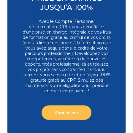
distance
JUSQU’À 100%
Bureautique
Top ventes
Excel - Programmer en VBA
Avec le Compte Personnel
EXC-VB | Expertise
de Formation (CPF), vous bénéficiez
4,6/5
9
d'une prise en charge intégrale de vos frais
Session garantie
07/09/2026 - Classe à distance
de formation grâce au cumul de vos droits
1 393 €
(dans la limite des droits à la formation que
vous avez acquis dans le cadre de votre
3 jours
Présentiel
Classe à
distance
parcours professionnel). Développez vos
compétences, accédez à de nouvelles
opportunités professionnelles et réalisez
Bureautique
vos projets sans contrainte financière.
PowerPoint - Initiation - Etre opérationnel
Formez-vous
sans limite et de façon 100%
pour concevoir et diffuser
gratuite grâce au CPF. Simulez dès
Top ventes
un diaporama
maintenant votre éligibilité pour prendre
POW-IN | Initiation / Fondamentaux
en main votre avenir !
4,7/5
9
Session garantie
09/11/2026 - Classe à distance
878 €
2 jours
Présentiel
Classe à
Simulateur
distance
Bureautique
Excel - Perfectionnement - Exploiter, analyser