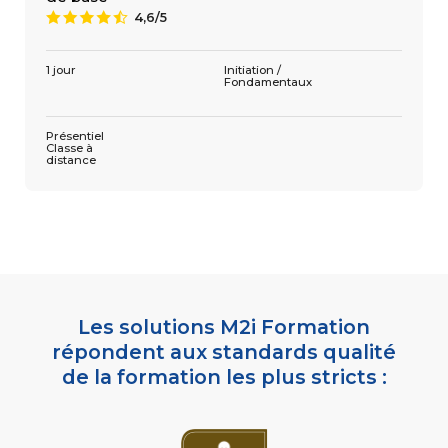
4,6/5
9
1 305 €
4,6/5
9
3 jours
Présentiel
Classe à
distance
1 jour
Initiation /
Fondamentaux
Présentiel
Classe à
distance
Les solutions M2i Formation
répondent aux standards qualité
de la formation les plus stricts :