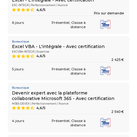
Excel - L'intégrale - Avec certification
EXC-INTEGR | Perfectionnement / Avancé
4,6/5
9
Prix sur demande
6 jours
Présentiel
Classe à
COMPÉTENCES
Gestion
MÉTIER
distance
de projets
Performance
commerciale
Bureautique
Achats
Excel VBA - L'intégrale - Avec certification
Ressources
EXCVBA-INTEGR | Expertise
Humaines
4,6/5
9
Droit
2 425 €
du travail
et relations
5 jours
Présentiel
Classe à
distance
sociales
Assistant
Bureautique
Devenir expert avec la plateforme
collaborative Microsoft 365 - Avec certification
M365-DEVEX | Perfectionnement / Avancé
4,6/5
9
2 540 €
4 jours
Présentiel
Classe à
distance