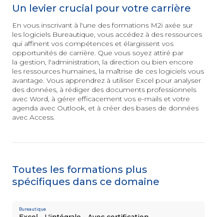
3D
Un levier crucial pour votre carrière
INSERTION
et animation
Les essentiels
&
En vous inscrivant à l'une des formations M2i axée sur
de la création
les logiciels Bureautique, vous accédez à des ressources
digitale
PÉDAGOGIE
qui affinent vos compétences et élargissent vos
Conseiller
opportunités de carrière. Que vous soyez attiré par
en Insertion
la gestion, l'administration, la direction ou bien encore
Professionnelle
les ressources humaines, la maîtrise de ces logiciels vous
avantage. Vous apprendrez à utiliser Excel pour analyser
MANAGEMENT
AUTRE
Posture
des données, à rédiger des documents professionnels
managériale
Secrétaire
avec Word, à gérer efficacement vos
e-mails
et votre
Management
Assistant
agenda avec Outlook, et à créer des bases de données
éthique
Mé
dico-Administratif
avec Access.
et responsable
Management
relationnel
et collaboratif
Toutes les formations plus
spécifiques dans ce domaine
SOFT
Efficacité
SKILLS
professionnelle
Bureautique