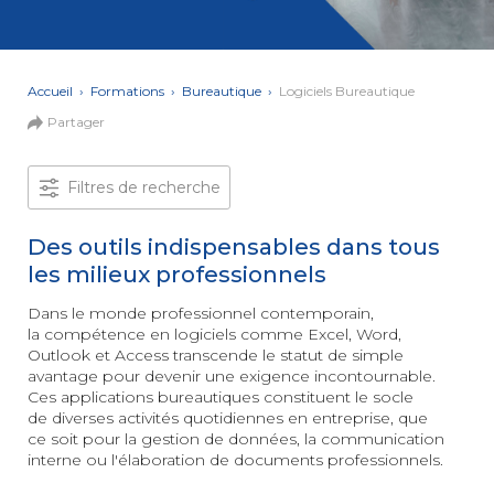
et Web
Systèmes
Mobile
Data
Analyst
Accueil
›
Formations
›
Bureautique
›
Logiciels Bureautique
MULTIMÉDIA,
Partager
INTELLIGENCE
Culture
ARTIFICIELLE
MOTION &
IA
VIDÉO
Filtres de recherche
Graphiste
Des outils indispensables dans tous
ARCHITECTURE
DIGITAL &
les milieux professionnels
Créer
MULTIMÉDIA
/
ou refondre
un site
Dans le monde professionnel contemporain,
MODÉLISATION
Web :
la compétence en logiciels comme Excel, Word,
BIM
améliorez
Outlook et Access transcende le statut de simple
Modeleur
vos
du bâtiment
avantage pour devenir une exigence incontournable.
performances
Ces applications bureautiques constituent le socle
digitales
PAO -
de diverses activités quotidiennes en entreprise, que
TERTIAIRE
Arts
ce soit pour la gestion de données, la communication
Gestionnaire
Graphiques
interne ou l'élaboration de documents professionnels.
de Paie
Vidéo
et Son