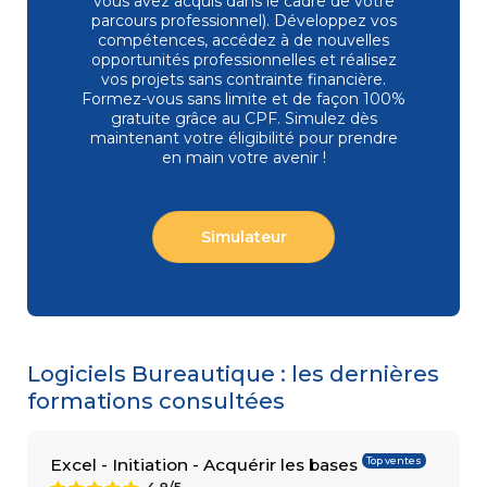
vous avez acquis dans le cadre de votre
parcours professionnel). Développez vos
compétences, accédez à de nouvelles
opportunités professionnelles et réalisez
vos projets sans contrainte financière.
COMPÉTENCES
Gestion
MÉTIER
Formez-vous
sans limite et de façon 100%
de projets
gratuite grâce au CPF. Simulez dès
Performance
maintenant votre éligibilité pour prendre
commerciale
en main votre avenir !
Achats
Ressources
Humaines
Droit
du travail
Simulateur
et relations
sociales
Assistant
Logiciels Bureautique : les dernières
formations consultées
Top ventes
Excel - Initiation - Acquérir les bases