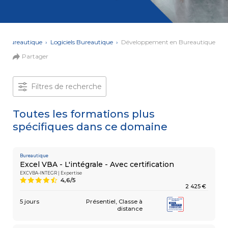
et Web
Systèmes
Mobile
Data
Analyst
›
Bureautique
›
Logiciels Bureautique
›
Développement en Bureautique
MULTIMÉDIA,
Partager
INTELLIGENCE
Culture
ARTIFICIELLE
MOTION &
IA
VIDÉO
Filtres de recherche
Graphiste
Toutes les formations plus
ARCHITECTURE
DIGITAL &
spécifiques dans ce domaine
Créer
MULTIMÉDIA
/
ou refondre
un site
MODÉLISATION
Web :
BIM
Bureautique
améliorez
Modeleur
Excel VBA - L'intégrale - Avec certification
vos
du bâtiment
EXCVBA-INTEGR | Expertise
performances
4,6/5
9
digitales
2 425 €
PAO -
TERTIAIRE
Arts
5 jours
Présentiel
Classe à
Gestionnaire
Graphiques
distance
de Paie
Vidéo
et Son