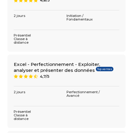
4,8/5
A
2 jours
Initiation /
Fondamentaux
Présentiel
Classe à
distance
Excel - Perfectionnement - Exploiter,
Top ventes
analyser et présenter des données
4,7/5
9
2 jours
Perfectionnement /
Avancé
Présentiel
Classe à
distance