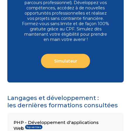
parcours professionnel). Développez vos
compétences, accédez à de nouvelles
opportunités professionnelles et réalisez
vos projets sans contrainte financière.
COMPÉTENCES
Formez-vous
sans limite et de façon 100%
Gestion
MÉTIER
de projets
gratuite grâce au CPF. Simulez dès
Performance
maintenant votre éligibilité pour prendre
commerciale
en main votre avenir !
Achats
Ressources
Humaines
Droit
Simulateur
du travail
et relations
sociales
Assistant
Langages et développement :
les dernières formations consultées
PHP - Développement d'applications
Top ventes
Web