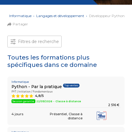
et Web
Systèmes
Mobile
Data
ons
›
Informatique
›
Langages et développement
›
Développeur Python
Analyst
Partager
MULTIMÉDIA,
INTELLIGENCE
Culture
ARTIFICIELLE
MOTION &
IA
Filtres de recherche
VIDÉO
Graphiste
Toutes les formations plus
spécifiques dans ce domaine
ARCHITECTURE
DIGITAL &
Créer
MULTIMÉDIA
/
ou refondre
un site
Informatique
MODÉLISATION
Top ventes
Python - Par la pratique
Web :
BIM
améliorez
PYT | Initiation / Fondamentaux
Modeleur
4,8/5
A
vos
du bâtiment
performances
Session garantie
22/09/2026 - Classe à distance
2 516 €
digitales
PAO -
TERTIAIRE
4 jours
Présentiel
Classe à
Arts
distance
Gestionnaire
Graphiques
de Paie
Vidéo
et Son