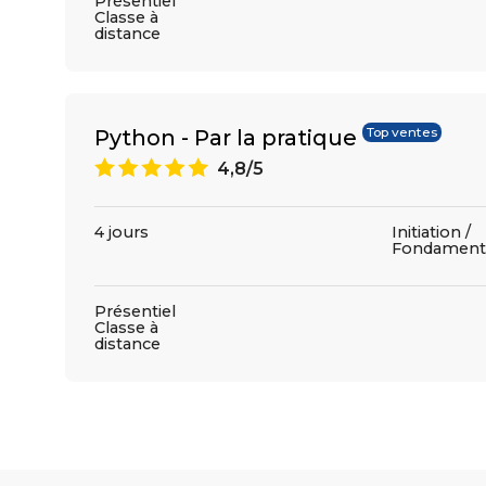
Présentiel
Classe à
distance
Python - Par la pratique
Top ventes
A
4,8/5
4 jours
Initiation /
Fondament
Présentiel
Classe à
distance