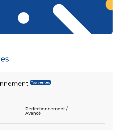
ées
ionnement
Top ventes
Perfectionnement /
Avancé