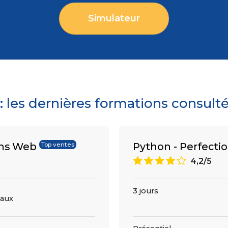
Simulateur
les dernières formations consult
ons Web
Python - Perfect
Top ventes
8
4,2/5
3 jours
aux