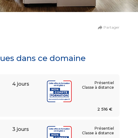
n
de la création digitale
Partager
ationnel et collaboratif
iques dans ce domaine
Présentiel
4 jours
Classe à distance
2 516 €
Présentiel
3 jours
umaines
Classe à distance
 et relations sociales