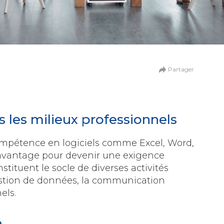
n
de la création digitale
Partager
ationnel et collaboratif
s les milieux professionnels
mpétence en logiciels comme Excel, Word,
 avantage pour devenir une exigence
tituent le socle de diverses activités
gestion de données, la communication
els.
umaines
e
 et relations sociales