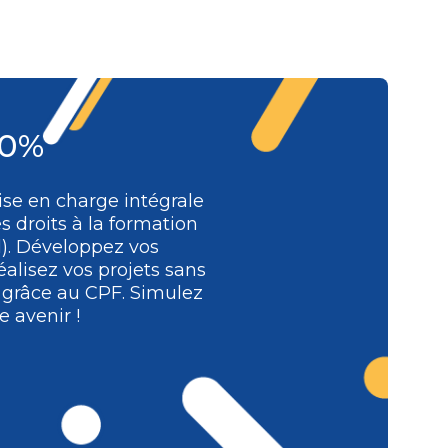
Présentiel
1 jour
Classe à distance
483 €
00%
Présentiel
3 jours
se en charge intégrale
Classe à distance
s droits à la formation
l). Développez vos
alisez vos projets sans
1 393 €
e grâce au CPF. Simulez
 avenir !
Présentiel
2 jours
Classe à distance
878 €