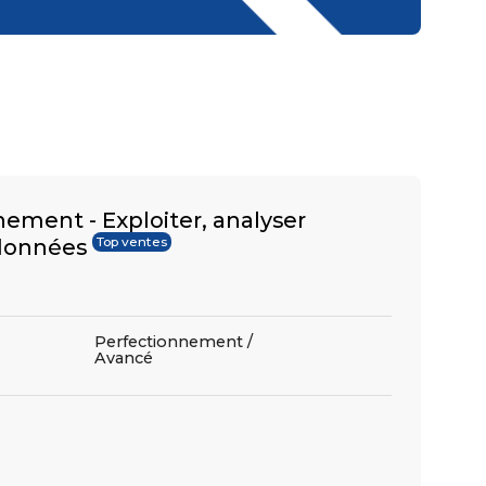
Présentiel
2 jours
Classe à distance
878 €
nement - Exploiter, analyser
Présentiel
2 jours
 données
Top ventes
Classe à distance
Perfectionnement /
878 €
Avancé
Présentiel
2 jours
Classe à distance
970 €