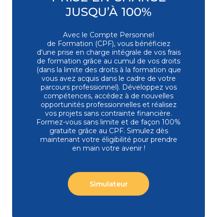
distance
JUSQU’À 100%
Bureautique
Top ventes
Excel - Programmer en VBA
Avec le Compte Personnel
EXC-VB | Expertise
de Formation (CPF), vous bénéficiez
4,6/5
9
d'une prise en charge intégrale de vos frais
Session garantie
26/08/2026 - Paris La Défense
de formation grâce au cumul de vos droits
1 393 €
(dans la limite des droits à la formation que
vous avez acquis dans le cadre de votre
3 jours
Présentiel
Classe à
distance
parcours professionnel). Développez vos
compétences, accédez à de nouvelles
opportunités professionnelles et réalisez
Bureautique
vos projets sans contrainte financière.
PowerPoint - Initiation - Etre opérationnel
Formez-vous
sans limite et de façon 100%
pour concevoir et diffuser
gratuite grâce au CPF. Simulez dès
Top ventes
un diaporama
maintenant votre éligibilité pour prendre
POW-IN | Initiation / Fondamentaux
en main votre avenir !
4,7/5
9
878 €
2 jours
Présentiel
Classe à
distance
Simulateur
Bureautique
Excel - Perfectionnement - Exploiter, analyser
Top ventes
et présenter des données