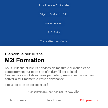
Intelligence Artificielle
Digital & Multimédia
Management
Soft Skills
Compétences Métier
Les sites du groupe M2i
MaCarrière by M2i
M2i Formation
M2i Learning