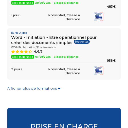
Session garantie
28/08/2026 - Classe à distance
483 €
1 jour
Présentiel
Classe à
distance
Bureautique
Word - Initiation - Etre opérationnel pour
Top ventes
créer des documents simples
WOR-IN | Initiation / Fondamentaux
4,6/5
9
Session garantie
07/09/2026 - Classe à distance
958 €
2 jours
Présentiel
Classe à
distance
Afficher plus de formations
▼
Bureautique
Excel - Consolider vos connaissances
Top ventes
de base
EXC-RB | Initiation / Fondamentaux
4,6/5
9
Session garantie
28/08/2026 - Classe à distance
483 €
PRISE EN CHARGE
1 jour
Présentiel
Classe à