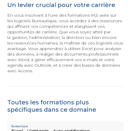
3D
Un levier crucial pour votre carrière
INSERTION
et animation
Les essentiels
&
En vous inscrivant à l'une des formations M2i axée sur
de la création
les logiciels Bureautique, vous accédez à des ressources
digitale
PÉDAGOGIE
qui affinent vos compétences et élargissent vos
Conseiller
opportunités de carrière. Que vous soyez attiré par
en Insertion
la gestion, l'administration, la direction ou bien encore
Professionnelle
les ressources humaines, la maîtrise de ces logiciels vous
avantage. Vous apprendrez à utiliser Excel pour analyser
MANAGEMENT
AUTRE
Posture
des données, à rédiger des documents professionnels
managériale
Secrétaire
avec Word, à gérer efficacement vos
e-mails
et votre
Management
Assistant
agenda avec Outlook, et à créer des bases de données
éthique
Mé
dico-Administratif
avec Access.
et responsable
Management
relationnel
et collaboratif
Toutes les formations plus
spécifiques dans ce domaine
SOFT
Efficacité
SKILLS
professionnelle
Bureautique