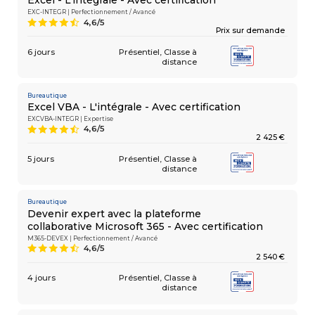
Excel - L'intégrale - Avec certification
EXC-INTEGR | Perfectionnement / Avancé
4,6/5
9
Prix sur demande
6 jours
Présentiel
Classe à
COMPÉTENCES
Gestion
MÉTIER
distance
de projets
Performance
commerciale
Bureautique
Achats
Excel VBA - L'intégrale - Avec certification
Ressources
EXCVBA-INTEGR | Expertise
Humaines
4,6/5
9
Droit
2 425 €
du travail
et relations
5 jours
Présentiel
Classe à
distance
sociales
Assistant
Bureautique
Devenir expert avec la plateforme
collaborative Microsoft 365 - Avec certification
M365-DEVEX | Perfectionnement / Avancé
4,6/5
9
2 540 €
4 jours
Présentiel
Classe à
distance