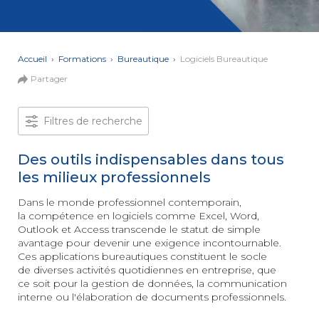
et Web
Systèmes
Mobile
Data
Analyst
Accueil
›
Formations
›
Bureautique
›
Logiciels Bureautique
MULTIMÉDIA,
Partager
INTELLIGENCE
Culture
ARTIFICIELLE
MOTION &
IA
VIDÉO
Filtres de recherche
Graphiste
Des outils indispensables dans tous
ARCHITECTURE
DIGITAL &
les milieux professionnels
Créer
MULTIMÉDIA
/
ou refondre
un site
Dans le monde professionnel contemporain,
MODÉLISATION
Web :
la compétence en logiciels comme Excel, Word,
BIM
améliorez
Outlook et Access transcende le statut de simple
Modeleur
vos
du bâtiment
avantage pour devenir une exigence incontournable.
performances
Ces applications bureautiques constituent le socle
digitales
PAO -
de diverses activités quotidiennes en entreprise, que
TERTIAIRE
Arts
ce soit pour la gestion de données, la communication
Gestionnaire
Graphiques
interne ou l'élaboration de documents professionnels.
de Paie
Vidéo
et Son