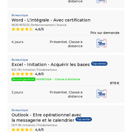
distance
Bureautique
Word - L'intégrale - Avec certification
WOR-INTEGR | Perfectionnement / Avancé
4,6/5
9
Prix sur demande
4 jours
Présentiel
Classe à
distance
Bureautique
Top ventes
Excel - Initiation - Acquérir les bases
EXC-IN | Initiation / Fondamentaux
4,8/5
A
Session garantie
14/09/2026 - Classe à distance
878 €
2 jours
Présentiel
Classe à
distance
Bureautique
Outlook - Etre opérationnel avec
Top ventes
la messagerie et le calendrier
OUT-IN | Initiation / Fondamentaux
4,6/5
9