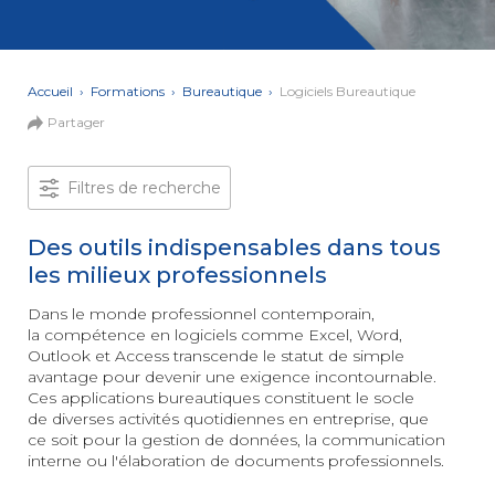
et Web
Systèmes
Mobile
Data
Analyst
Accueil
›
Formations
›
Bureautique
›
Logiciels Bureautique
MULTIMÉDIA,
Partager
INTELLIGENCE
Culture
ARTIFICIELLE
MOTION &
IA
VIDÉO
Filtres de recherche
Graphiste
Des outils indispensables dans tous
ARCHITECTURE
DIGITAL &
les milieux professionnels
Créer
MULTIMÉDIA
/
ou refondre
un site
Dans le monde professionnel contemporain,
MODÉLISATION
Web :
la compétence en logiciels comme Excel, Word,
BIM
améliorez
Outlook et Access transcende le statut de simple
Modeleur
vos
du bâtiment
avantage pour devenir une exigence incontournable.
performances
Ces applications bureautiques constituent le socle
digitales
PAO -
de diverses activités quotidiennes en entreprise, que
TERTIAIRE
Arts
ce soit pour la gestion de données, la communication
Gestionnaire
Graphiques
interne ou l'élaboration de documents professionnels.
de Paie
Vidéo
et Son