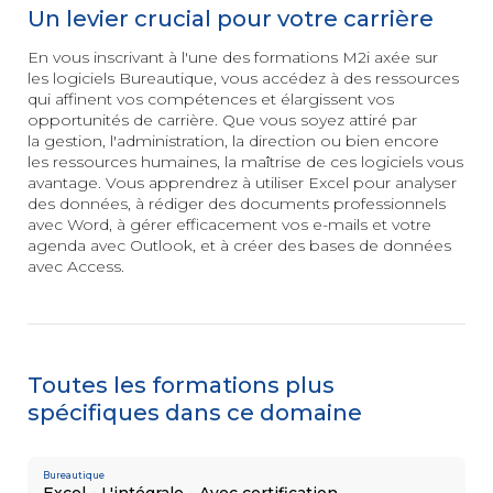
3D
Un levier crucial pour votre carrière
INSERTION
et animation
Les essentiels
&
En vous inscrivant à l'une des formations M2i axée sur
de la création
les logiciels Bureautique, vous accédez à des ressources
digitale
PÉDAGOGIE
qui affinent vos compétences et élargissent vos
Conseiller
opportunités de carrière. Que vous soyez attiré par
en Insertion
la gestion, l'administration, la direction ou bien encore
Professionnelle
les ressources humaines, la maîtrise de ces logiciels vous
avantage. Vous apprendrez à utiliser Excel pour analyser
MANAGEMENT
AUTRE
Posture
des données, à rédiger des documents professionnels
managériale
Secrétaire
avec Word, à gérer efficacement vos
e-mails
et votre
Management
Assistant
agenda avec Outlook, et à créer des bases de données
éthique
Mé
dico-Administratif
avec Access.
et responsable
Management
relationnel
et collaboratif
Toutes les formations plus
spécifiques dans ce domaine
SOFT
Efficacité
SKILLS
professionnelle
Bureautique