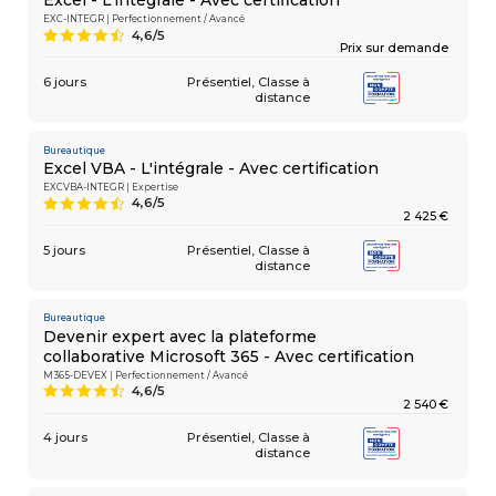
Excel - L'intégrale - Avec certification
EXC-INTEGR | Perfectionnement / Avancé
4,6/5
9
Prix sur demande
6 jours
Présentiel
Classe à
COMPÉTENCES
Gestion
MÉTIER
distance
de projets
Performance
commerciale
Bureautique
Achats
Excel VBA - L'intégrale - Avec certification
Ressources
EXCVBA-INTEGR | Expertise
Humaines
4,6/5
9
Droit
2 425 €
du travail
et relations
5 jours
Présentiel
Classe à
distance
sociales
Assistant
Bureautique
Devenir expert avec la plateforme
collaborative Microsoft 365 - Avec certification
M365-DEVEX | Perfectionnement / Avancé
4,6/5
9
2 540 €
4 jours
Présentiel
Classe à
distance