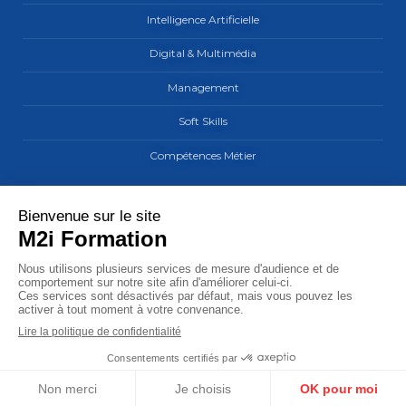
Intelligence Artificielle
Digital & Multimédia
Management
Soft Skills
Compétences Métier
Les sites du groupe M2i
MaCarrière by M2i
M2i Formation
M2i Learning