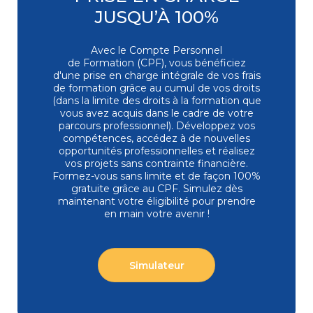
distance
JUSQU’À 100%
Bureautique
Top ventes
Excel - Programmer en VBA
Avec le Compte Personnel
EXC-VB | Expertise
de Formation (CPF), vous bénéficiez
4,6/5
9
d'une prise en charge intégrale de vos frais
Session garantie
07/09/2026 - Classe à distance
de formation grâce au cumul de vos droits
1 393 €
(dans la limite des droits à la formation que
vous avez acquis dans le cadre de votre
3 jours
Présentiel
Classe à
distance
parcours professionnel). Développez vos
compétences, accédez à de nouvelles
opportunités professionnelles et réalisez
Bureautique
vos projets sans contrainte financière.
PowerPoint - Initiation - Etre opérationnel
Formez-vous
sans limite et de façon 100%
pour concevoir et diffuser
gratuite grâce au CPF. Simulez dès
Top ventes
un diaporama
maintenant votre éligibilité pour prendre
POW-IN | Initiation / Fondamentaux
en main votre avenir !
4,7/5
9
Session garantie
01/10/2026 - Paris La Défense
878 €
2 jours
Présentiel
Classe à
Simulateur
distance
Bureautique
Excel - Perfectionnement - Exploiter, analyser