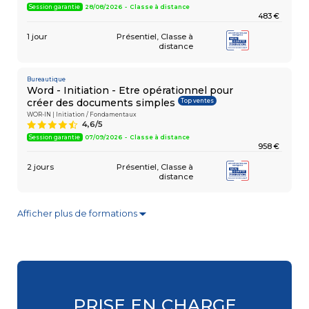
Session garantie
28/08/2026 - Classe à distance
483 €
1 jour
Présentiel
Classe à
distance
Bureautique
Word - Initiation - Etre opérationnel pour
Top ventes
créer des documents simples
WOR-IN | Initiation / Fondamentaux
4,6/5
9
Session garantie
07/09/2026 - Classe à distance
958 €
2 jours
Présentiel
Classe à
distance
Afficher plus de formations
▼
Bureautique
Excel - Consolider vos connaissances
Top ventes
de base
EXC-RB | Initiation / Fondamentaux
4,6/5
9
Session garantie
18/09/2026 - Paris La Défense
483 €
PRISE EN CHARGE
1 jour
Présentiel
Classe à