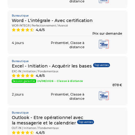
distance
Bureautique
Word - L'intégrale - Avec certification
WOR-INTEGR | Perfectionnement / Avancé
4,6/5
9
Prix sur demande
4 jours
Présentiel
Classe à
distance
Bureautique
Top ventes
Excel - Initiation - Acquérir les bases
EXC-IN | Initiation / Fondamentaux
4,8/5
A
Session garantie
24/08/2026 - Classe à distance
878 €
2 jours
Présentiel
Classe à
distance
Bureautique
Outlook - Etre opérationnel avec
Top ventes
la messagerie et le calendrier
OUT-IN | Initiation / Fondamentaux
4,6/5
9