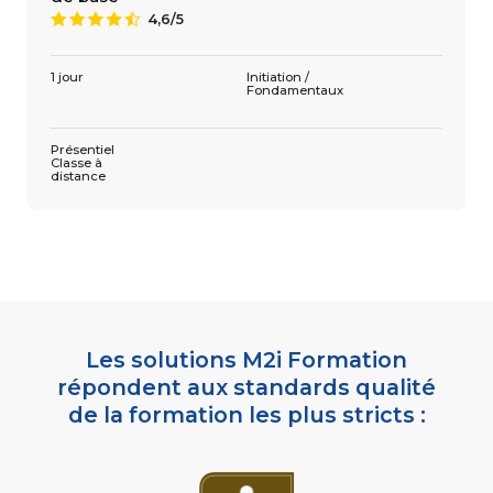
4,6/5
9
1 305 €
4,6/5
9
3 jours
Présentiel
Classe à
distance
1 jour
Initiation /
Fondamentaux
Présentiel
Classe à
distance
Les solutions M2i Formation
répondent aux standards qualité
de la formation les plus stricts :