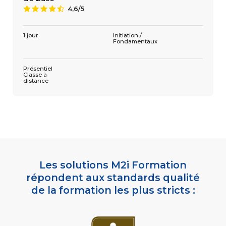
4,6/5
9
1 305 €
4,6/5
9
3 jours
Présentiel
Classe à
distance
1 jour
Initiation /
Fondamentaux
Présentiel
Classe à
distance
Les solutions M2i Formation
répondent aux standards qualité
de la formation les plus stricts :