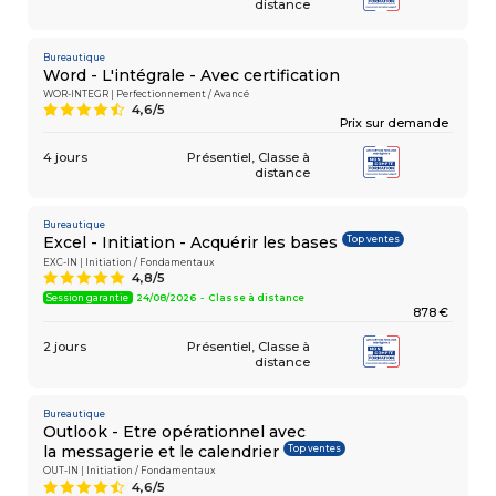
distance
Bureautique
Word - L'intégrale - Avec certification
WOR-INTEGR | Perfectionnement / Avancé
4,6/5
9
Prix sur demande
4 jours
Présentiel
Classe à
distance
Bureautique
Top ventes
Excel - Initiation - Acquérir les bases
EXC-IN | Initiation / Fondamentaux
4,8/5
A
Session garantie
24/08/2026 - Classe à distance
878 €
2 jours
Présentiel
Classe à
distance
Bureautique
Outlook - Etre opérationnel avec
Top ventes
la messagerie et le calendrier
OUT-IN | Initiation / Fondamentaux
4,6/5
9