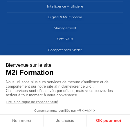
Intelligence Artificielle
Digital & Multimédia
Management
Soft Skills
Compétences Métier
Les sites du groupe M2i
MaCarrière by M2i
M2i Formation
M2i Learning