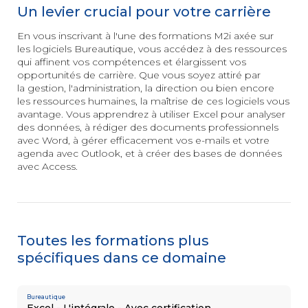
3D
Un levier crucial pour votre carrière
INSERTION
et animation
Les essentiels
&
En vous inscrivant à l'une des formations M2i axée sur
de la création
les logiciels Bureautique, vous accédez à des ressources
digitale
PÉDAGOGIE
qui affinent vos compétences et élargissent vos
Conseiller
opportunités de carrière. Que vous soyez attiré par
en Insertion
la gestion, l'administration, la direction ou bien encore
Professionnelle
les ressources humaines, la maîtrise de ces logiciels vous
avantage. Vous apprendrez à utiliser Excel pour analyser
MANAGEMENT
AUTRE
Posture
des données, à rédiger des documents professionnels
managériale
Secrétaire
avec Word, à gérer efficacement vos
e-mails
et votre
Management
Assistant
agenda avec Outlook, et à créer des bases de données
éthique
Mé
dico-Administratif
avec Access.
et responsable
Management
relationnel
et collaboratif
Toutes les formations plus
spécifiques dans ce domaine
SOFT
Efficacité
SKILLS
professionnelle
Bureautique