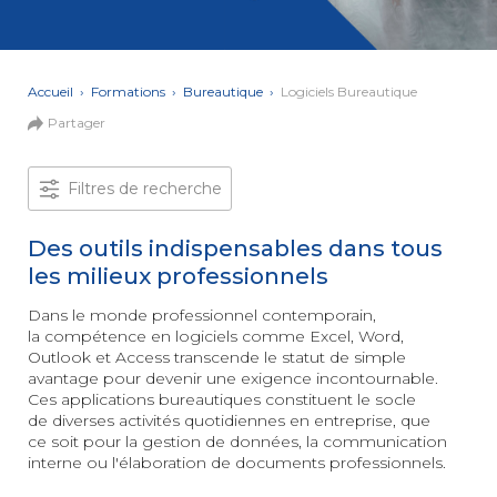
et Web
Systèmes
Mobile
Data
Analyst
Accueil
›
Formations
›
Bureautique
›
Logiciels Bureautique
MULTIMÉDIA,
Partager
INTELLIGENCE
Culture
ARTIFICIELLE
MOTION &
IA
VIDÉO
Filtres de recherche
Graphiste
Des outils indispensables dans tous
ARCHITECTURE
DIGITAL &
les milieux professionnels
Créer
MULTIMÉDIA
/
ou refondre
un site
Dans le monde professionnel contemporain,
MODÉLISATION
Web :
la compétence en logiciels comme Excel, Word,
BIM
améliorez
Outlook et Access transcende le statut de simple
Modeleur
vos
du bâtiment
avantage pour devenir une exigence incontournable.
performances
Ces applications bureautiques constituent le socle
digitales
PAO -
de diverses activités quotidiennes en entreprise, que
TERTIAIRE
Arts
ce soit pour la gestion de données, la communication
Gestionnaire
Graphiques
interne ou l'élaboration de documents professionnels.
de Paie
Vidéo
et Son