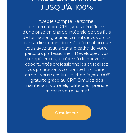
distance
JUSQU’À 100%
Bureautique
Top ventes
Excel - Programmer en VBA
Avec le Compte Personnel
EXC-VB | Expertise
de Formation (CPF), vous bénéficiez
4,6/5
9
d'une prise en charge intégrale de vos frais
Session garantie
07/09/2026 - Classe à distance
de formation grâce au cumul de vos droits
1 393 €
(dans la limite des droits à la formation que
vous avez acquis dans le cadre de votre
3 jours
Présentiel
Classe à
distance
parcours professionnel). Développez vos
compétences, accédez à de nouvelles
opportunités professionnelles et réalisez
Bureautique
vos projets sans contrainte financière.
PowerPoint - Initiation - Etre opérationnel
Formez-vous
sans limite et de façon 100%
pour concevoir et diffuser
gratuite grâce au CPF. Simulez dès
Top ventes
un diaporama
maintenant votre éligibilité pour prendre
POW-IN | Initiation / Fondamentaux
en main votre avenir !
4,7/5
9
Session garantie
01/10/2026 - Paris La Défense
878 €
2 jours
Présentiel
Classe à
Simulateur
distance
Bureautique
Excel - Perfectionnement - Exploiter, analyser