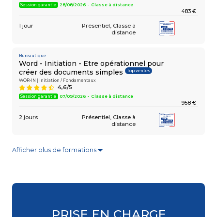
Session garantie
28/08/2026 - Classe à distance
483 €
1 jour
Présentiel
Classe à
distance
Bureautique
Word - Initiation - Etre opérationnel pour
Top ventes
créer des documents simples
WOR-IN | Initiation / Fondamentaux
4,6/5
9
Session garantie
07/09/2026 - Classe à distance
958 €
2 jours
Présentiel
Classe à
distance
Afficher plus de formations
▼
Bureautique
Excel - Consolider vos connaissances
Top ventes
de base
EXC-RB | Initiation / Fondamentaux
4,6/5
9
Session garantie
18/09/2026 - Paris La Défense
483 €
PRISE EN CHARGE
1 jour
Présentiel
Classe à