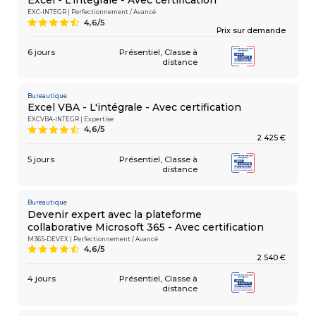
Excel - L'intégrale - Avec certification
EXC-INTEGR | Perfectionnement / Avancé
4,6/5
9
Prix sur demande
6 jours
Présentiel
Classe à
COMPÉTENCES
Gestion
MÉTIER
distance
de projets
Performance
commerciale
Bureautique
Achats
Excel VBA - L'intégrale - Avec certification
Ressources
EXCVBA-INTEGR | Expertise
Humaines
4,6/5
9
Droit
2 425 €
du travail
et relations
5 jours
Présentiel
Classe à
distance
sociales
Assistant
Bureautique
Devenir expert avec la plateforme
collaborative Microsoft 365 - Avec certification
M365-DEVEX | Perfectionnement / Avancé
4,6/5
9
2 540 €
4 jours
Présentiel
Classe à
distance