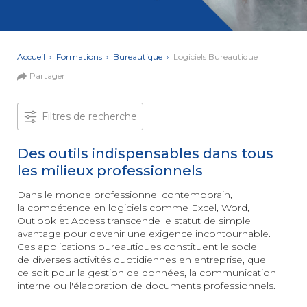
et Web
Systèmes
Mobile
Data
Analyst
Accueil
›
Formations
›
Bureautique
›
Logiciels Bureautique
MULTIMÉDIA,
Partager
INTELLIGENCE
Culture
ARTIFICIELLE
MOTION &
IA
VIDÉO
Filtres de recherche
Graphiste
Des outils indispensables dans tous
ARCHITECTURE
DIGITAL &
les milieux professionnels
Créer
MULTIMÉDIA
/
ou refondre
un site
Dans le monde professionnel contemporain,
MODÉLISATION
Web :
la compétence en logiciels comme Excel, Word,
BIM
améliorez
Outlook et Access transcende le statut de simple
Modeleur
vos
du bâtiment
avantage pour devenir une exigence incontournable.
performances
Ces applications bureautiques constituent le socle
digitales
PAO -
de diverses activités quotidiennes en entreprise, que
TERTIAIRE
Arts
ce soit pour la gestion de données, la communication
Gestionnaire
Graphiques
interne ou l'élaboration de documents professionnels.
de Paie
Vidéo
et Son