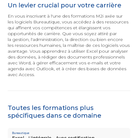
3D
Un levier crucial pour votre carrière
INSERTION
et animation
Les essentiels
&
En vous inscrivant à l'une des formations M2i axée sur
de la création
les logiciels Bureautique, vous accédez à des ressources
digitale
PÉDAGOGIE
qui affinent vos compétences et élargissent vos
Conseiller
opportunités de carrière. Que vous soyez attiré par
en Insertion
la gestion, l'administration, la direction ou bien encore
Professionnelle
les ressources humaines, la maîtrise de ces logiciels vous
avantage. Vous apprendrez à utiliser Excel pour analyser
MANAGEMENT
AUTRE
Posture
des données, à rédiger des documents professionnels
managériale
Secrétaire
avec Word, à gérer efficacement vos
e-mails
et votre
Management
Assistant
agenda avec Outlook, et à créer des bases de données
éthique
Mé
dico-Administratif
avec Access.
et responsable
Management
relationnel
et collaboratif
Toutes les formations plus
spécifiques dans ce domaine
SOFT
Efficacité
SKILLS
professionnelle
Bureautique