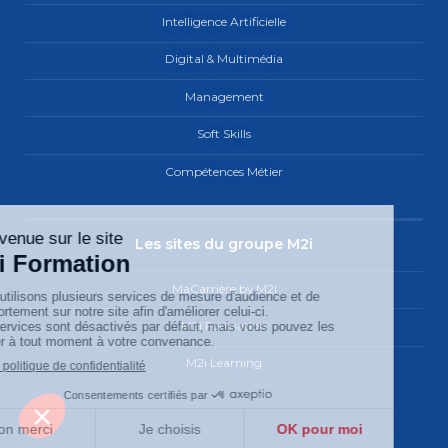
Intelligence Artificielle
Digital & Multimédia
Management
Soft Skills
Compétences Métier
Les sites du groupe M2i
MaCarrière by M2i
M2i Formation
M2i Learning