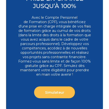
distance
JUSQU’À 100%
Bureautique
Top ventes
Excel - Programmer en VBA
Avec le Compte Personnel
EXC-VB | Expertise
de Formation (CPF), vous bénéficiez
4,6/5
9
d'une prise en charge intégrale de vos frais
Session garantie
07/09/2026 - Classe à distance
de formation grâce au cumul de vos droits
1 393 €
(dans la limite des droits à la formation que
vous avez acquis dans le cadre de votre
3 jours
Présentiel
Classe à
distance
parcours professionnel). Développez vos
compétences, accédez à de nouvelles
opportunités professionnelles et réalisez
Bureautique
vos projets sans contrainte financière.
PowerPoint - Initiation - Etre opérationnel
Formez-vous
sans limite et de façon 100%
pour concevoir et diffuser
gratuite grâce au CPF. Simulez dès
Top ventes
un diaporama
maintenant votre éligibilité pour prendre
POW-IN | Initiation / Fondamentaux
en main votre avenir !
4,7/5
9
Session garantie
01/10/2026 - Paris La Défense
878 €
2 jours
Présentiel
Classe à
Simulateur
distance
Bureautique
Excel - Perfectionnement - Exploiter, analyser