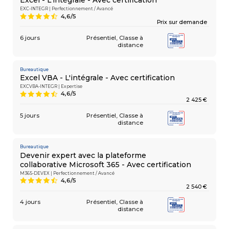
Excel - L'intégrale - Avec certification
EXC-INTEGR | Perfectionnement / Avancé
4,6/5
9
Prix sur demande
6 jours
Présentiel
Classe à
COMPÉTENCES
Gestion
MÉTIER
distance
de projets
Performance
commerciale
Bureautique
Achats
Excel VBA - L'intégrale - Avec certification
Ressources
EXCVBA-INTEGR | Expertise
Humaines
4,6/5
9
Droit
2 425 €
du travail
et relations
5 jours
Présentiel
Classe à
distance
sociales
Assistant
Bureautique
Devenir expert avec la plateforme
collaborative Microsoft 365 - Avec certification
M365-DEVEX | Perfectionnement / Avancé
4,6/5
9
2 540 €
4 jours
Présentiel
Classe à
distance