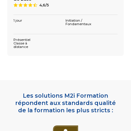
4,6/5
9
1 305 €
4,6/5
9
3 jours
Présentiel
Classe à
distance
1 jour
Initiation /
Fondamentaux
Présentiel
Classe à
distance
Les solutions M2i Formation
répondent aux standards qualité
de la formation les plus stricts :