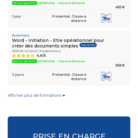
Session garantie
28/08/2026 - Classe à distance
483 €
1 jour
Présentiel
Classe à
distance
Bureautique
Word - Initiation - Etre opérationnel pour
Top ventes
créer des documents simples
WOR-IN | Initiation / Fondamentaux
4,6/5
9
Session garantie
07/09/2026 - Classe à distance
958 €
2 jours
Présentiel
Classe à
distance
Afficher plus de formations
▼
Bureautique
Excel - Consolider vos connaissances
Top ventes
de base
EXC-RB | Initiation / Fondamentaux
4,6/5
9
Session garantie
18/09/2026 - Paris La Défense
483 €
PRISE EN CHARGE
1 jour
Présentiel
Classe à