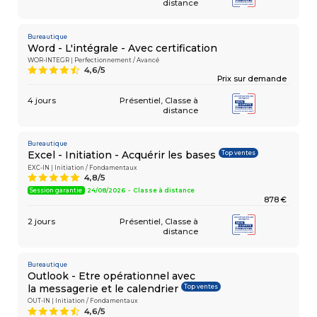
distance
Bureautique
Word - L'intégrale - Avec certification
WOR-INTEGR | Perfectionnement / Avancé
4,6/5
9
Prix sur demande
4 jours
Présentiel
Classe à
distance
Bureautique
Top ventes
Excel - Initiation - Acquérir les bases
EXC-IN | Initiation / Fondamentaux
4,8/5
A
Session garantie
24/08/2026 - Classe à distance
878 €
2 jours
Présentiel
Classe à
distance
Bureautique
Outlook - Etre opérationnel avec
Top ventes
la messagerie et le calendrier
OUT-IN | Initiation / Fondamentaux
4,6/5
9